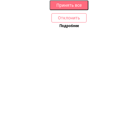
Принять все
Отклонить
Подробнее
Купить в 1 клик
В корзину
РАЗДЕЛЫ
ДРУГОЕ
Каталог
Онлайн оплата
Ветаптека
Производители и импортеры
Бренды
Возврат товара
Доставка и оплата
Контакты
Программа лояльности
Статьи
Скидки
Карта сайта
Акции
ПОМОЩЬ