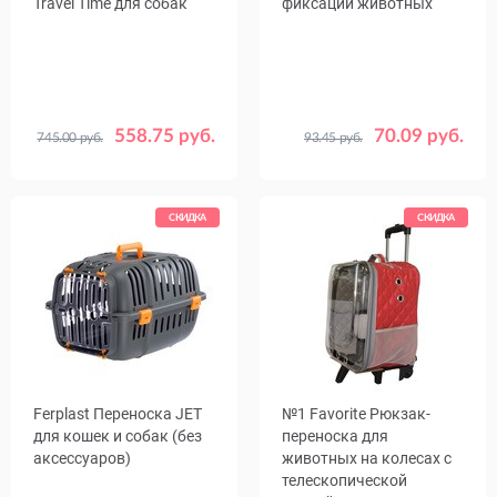
Travel Time для собак
фиксации животных
558.75 руб.
70.09 руб.
745.00 руб.
93.45 руб.
Размер,
Цвет
60 x 42
70 х 52
Синий
см
91 x 63
102 x 69
Оранжевый
Размер
№1
№2
№3
СКИДКА
СКИДКА
№4
Ferplast Переноска JET
№1 Favorite Рюкзак-
для кошек и собак (без
переноска для
аксессуаров)
животных на колесах с
телескопической