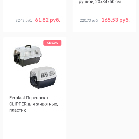
ручкой, 20x34x50 см
61.82 руб.
165.53 руб.
82.43 руб.
220.70 руб.
Размер,
Цвет
47 х 32 х 29
Красный
см
57 х 37 х 33
Черный
СКИДКА
Ferplast Переноска
CLIPPER для животных,
пластик