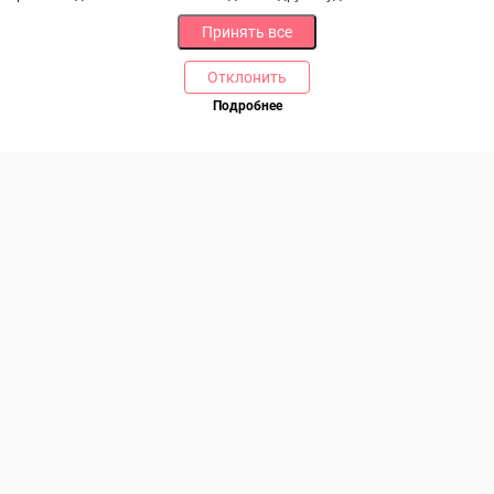
Принять все
Отклонить
РАЗДЕЛЫ
ДРУГОЕ
Подробнее
Позвоните нам
Каталог
Онлайн оплата
Ветаптека
Производители и импортеры
Бренды
Возврат товара
Доставка и оплата
Контакты
Программа лояльности
Статьи
Скидки
Карта сайта
Акции
ПОМОЩЬ
Связаться с нами
Права потребителя
Образцы платежных документов