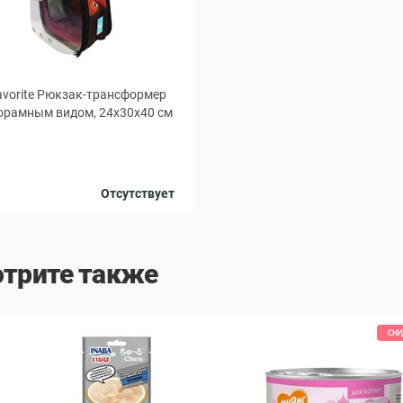
vorite Рюкзак-трансформер
орамным видом, 24x30x40 см
Черный
Фиолетовый
Отсутствует
Красный
Синий
Зеленый
трите также
СКИ