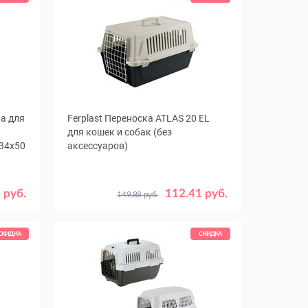
ка для
Ferplast Переноска ATLAS 20 EL
для кошек и собак (без
x34x50
аксессуаров)
ерный
 руб.
112.41 руб.
149.88 руб.
СКИДКА
СКИДКА