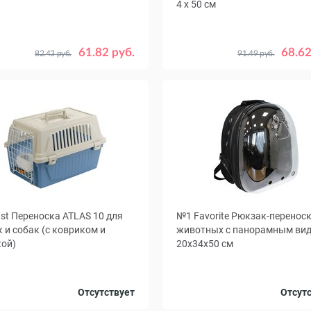
4 x 50 см
р,
47 х 32 х 29
57 х 37 х 33
61.82 руб.
68.62
82.43 руб.
91.49 руб.
ast Переноска ATLAS 10 для
№1 Favorite Рюкзак-перенос
 и собак (с ковриком и
животных с панорамным вид
ой)
20x34x50 см
Цвет
Черный
Зе
Отсутствует
Отсут
Синий
Кр