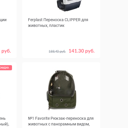
ции
Ferplast Переноска CLIPPER для
животных, пластик
Размер,
евый
50 х 33 х 32
57 х 37 х 36
 руб.
141.30 руб.
188.40 руб.
см
64 х 43 х 43
71 х 50 х 51
№4
СКИДКА
ень
№1 Favorite Рюкзак-переноска для
ный),
животных с панорамным видом,