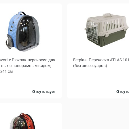
vorite Рюкзак-переноска для
Ferplast Переноска ATLAS 10 
тных с панорамным видом,
(без аксессуаров)
x41 см
Голубой
Черный
Отсутствует
Отсут