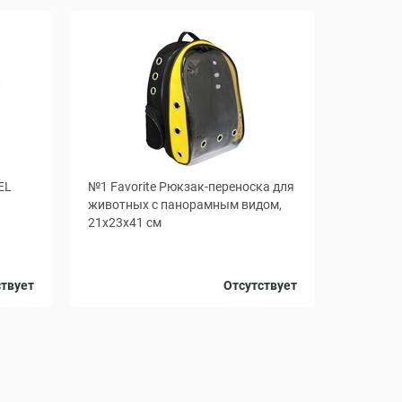
EL
№1 Favorite Рюкзак-переноска для
животных с панорамным видом,
21x23x41 см
Цвет
Черно-желтый
Черный
ствует
Отсутствует