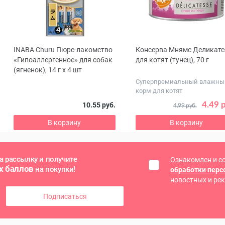
INABA Churu Пюре-лакомство
Консерва Мнямс Деликате
ous
«Гипоаллергенное» для собак
для котят (тунец), 70 г
(ягненок), 14 г x 4 шт
Суперпремиальный влажны
корм для котят
4.49 
10.55 руб.
4.99 руб.
В корзину
В корзину
а рассылку и получите
Ознакомлен и с
х баллов
на покупки!
обработки пер
новостных и ре
Подписаться