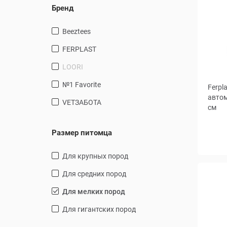
Бренд
Beeztees
FERPLAST
LOORI
№1 Favorite
Ferpl
автом
VETЗАБОТА
см
Размер питомца
для крупных пород
для средних пород
для мелких пород
для гигантских пород