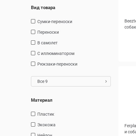
Вид товара
Beezt
сумки-переноски
соба
переноски
в самолет
Разме
С иллюминатором
см
рюкзаки-переноски
Все 9
Материал
пластик
экокожа
Ferpl
и соб
нейлон