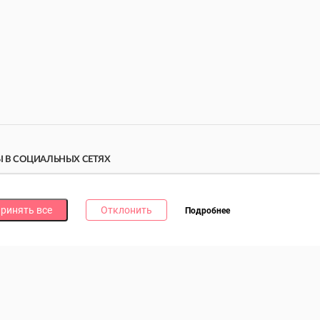
 В СОЦИАЛЬНЫХ СЕТЯХ
дпишись на наши соцсети и получи
10 бонусных
ллов
за каждую!
ринять все
Отклонить
Подробнее
литика в отношении обработки файлов cookie
литика в отношении обработки персональных данных
литика о видеонаблюдении и аудиофиксации