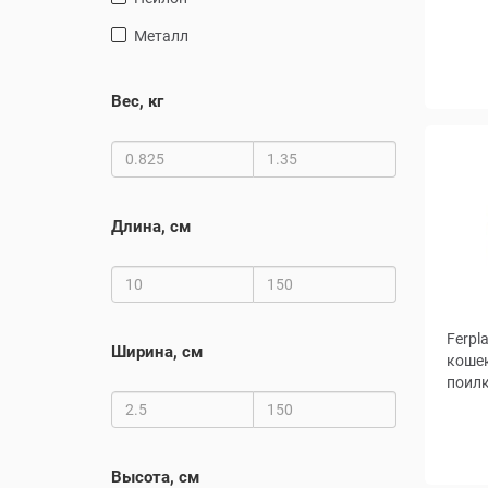
металл
Разме
см
Вес, кг
Длина, см
Ferpl
Ширина, см
кошек
поилк
Высота, см