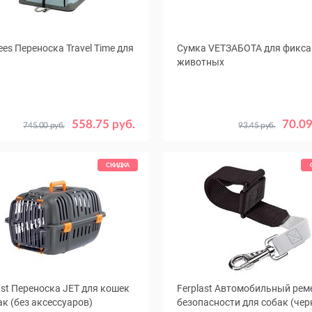
ees Переноска Travel Time для
Сумка VETЗАБОТА для фикса
к
животных
р,
Цвет
60 x 42
70 х 52
91 x 63
Синий
Оранж
558.75 руб.
70.09
745.00 руб.
93.45 руб.
102 x 69
Размер
№1
№2
№3
СКИДКА
ast Переноска JET для кошек
Ferplast Автомобильный рем
ак (без аксессуаров)
безопасности для собак (чер