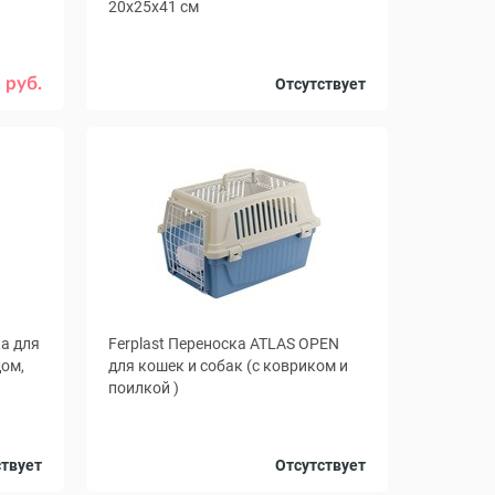
20x25x41 см
Цвет
Зеленый
Черный
 руб.
Отсутствует
ка для
Ferplast Переноска ATLAS OPEN
ом,
для кошек и собак (с ковриком и
поилкой )
Размер,
леный
48 х 32 х 29
58 х 37 х 32
ствует
Отсутствует
см
асный
60 х 40 х 38