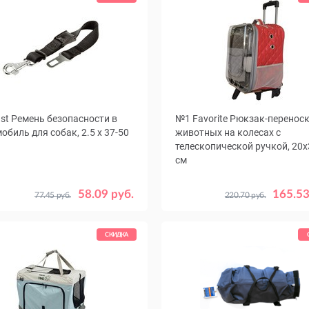
ast Ремень безопасности в
№1 Favorite Рюкзак-перенос
обиль для собак, 2.5 x 37-50
животных на колесах с
телескопической ручкой, 20
см
Цвет
Красный
Ч
58.09 руб.
165.53
77.45 руб.
220.70 руб.
СКИДКА