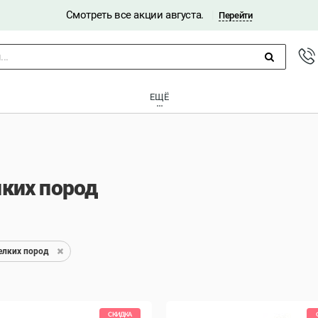
Смотреть все акции августа.
|
Перейти
..
ЕЩЁ
лких пород
елких пород
СКИДКА