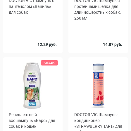
DOCTOR VIC Шампунь с
DOCTOR VIC Шампунь с
пантенолом «Ваниль»
протеинами шелка для
для собак
длинношерстных собак,
250 мл
Объем,
12.29 руб.
14.87 руб.
250
5000
мл
СКИДКА
Репеллентный
DOCTOR VIC Шампунь-
зоошампунь «Барс» для
кондиционер
собак и кошек
«STRAWBERRY TART» для