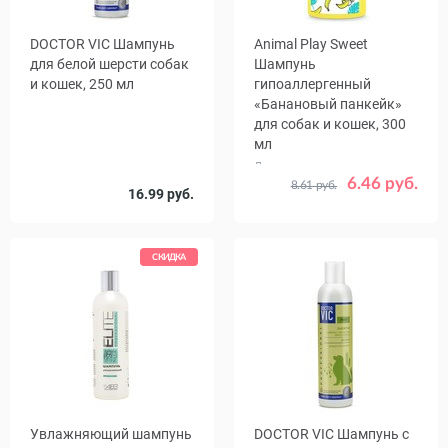
DOCTOR VIC Шампунь
Animal Play Sweet
для белой шерсти собак
Шампунь
и кошек, 250 мл
гипоаллергенный
«Банановый панкейк»
для собак и кошек, 300
мл
Деликатно ухаживает за
шерстью и кожей, склонной к
6.46 руб.
8.61 руб.
16.99 руб.
аллергии
СКИДКА
Увлажняющий шампунь
DOCTOR VIC Шампунь с