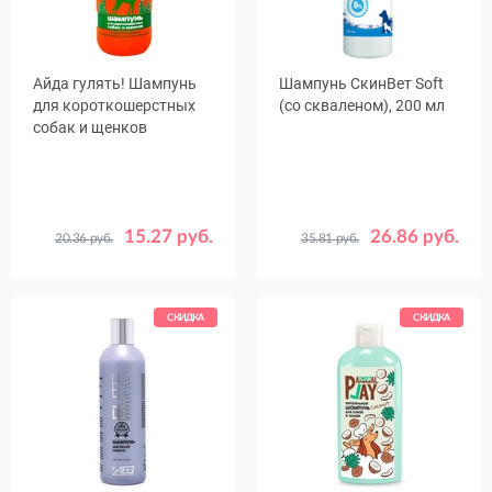
Айда гулять! Шампунь
Шампунь СкинВет Soft
для короткошерстных
(со скваленом), 200 мл
собак и щенков
15.27 руб.
26.86 руб.
20.36 руб.
35.81 руб.
Объем,
300
мл
СКИДКА
СКИДКА