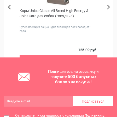
бак,
Корм Unica Classe All Breed High Energy &
Айда 
Next
Joint Care для собак (говядина)
Previous
Супер-премиум рацион для питомцев всех пород от 1
года
8 руб.
125.09 руб.
В корзину
Подпишитесь на рассылку и
500 бонусных
получите
баллов
на покупки!
Подписаться
Ознакомлен и соглашаюсь с условиями
Политики в