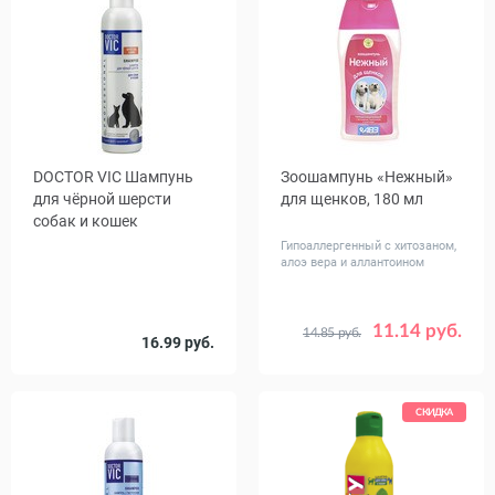
DOCTOR VIC Шампунь
Зоошампунь «Нежный»
для чёрной шерсти
для щенков, 180 мл
собак и кошек
Гипоаллергенный с хитозаном,
алоэ вера и аллантоином
11.14 руб.
14.85 руб.
Объем,
16.99 руб.
250
1000
мл
СКИДКА