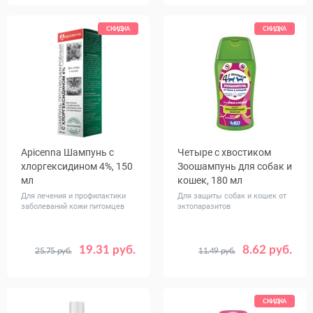
СКИДКА
СКИДКА
Apicenna Шампунь с
Четыре с хвостиком
хлоргексидином 4%, 150
Зоошампунь для собак и
мл
кошек, 180 мл
Для лечения и профилактики
Для защиты собак и кошек от
заболеваний кожи питомцев
эктопаразитов
19.31 руб.
8.62 руб.
25.75 руб.
11.49 руб.
СКИДКА