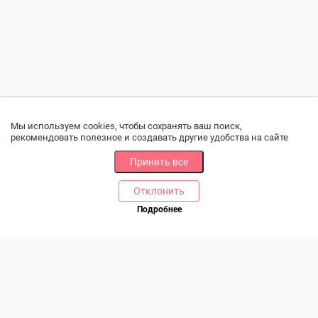
Мы используем cookies, чтобы сохранять ваш поиск,
рекомендовать полезное и создавать другие удобства на сайте
Принять все
Отклонить
РАЗДЕЛЫ
ДРУГОЕ
Подробнее
Позвоните нам
Каталог
Онлайн оплата
Ветаптека
Производители и импортеры
Бренды
Возврат товара
Доставка и оплата
Контакты
Программа лояльности
Статьи