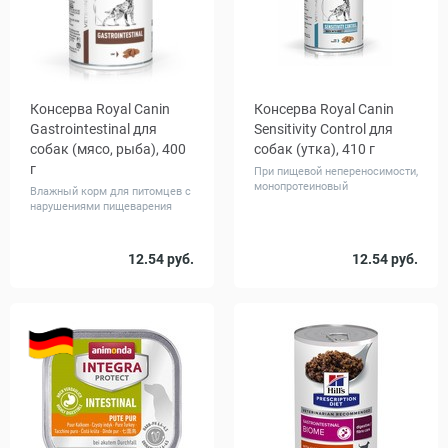
Консерва Royal Canin
Консерва Royal Canin
Gastrointestinal для
Sensitivity Control для
собак (мясо, рыба), 400
собак (утка), 410 г
г
При пищевой непереносимости,
монопротеиновый
Влажный корм для питомцев с
нарушениями пищеварения
Количество
Количество
12.54 руб.
12.54 руб.
1
12
1
12
в упаковке,
в упаковке,
шт.
шт.