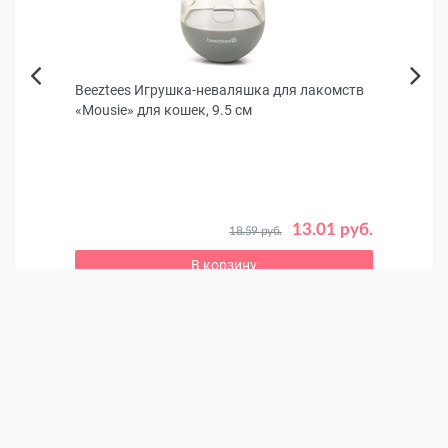
Beeztees Игрушка-неваляшка для лакомств
Ferp
Next
«Mousie» для кошек, 9.5 см
морс
Previous
13.01 руб.
18.59 руб.
3 руб.
В корзину