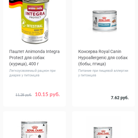
Паштет Animonda Integra
Консерва Royal Canin
Protect для собак
Hypoallergenic для собак
(курица), 400 г
(бобы, птица)
Легкоусвояемый рацион при
Питание при пищевой аллергии
диарее у питомцев
у питомцев
10.15 руб.
11.28 руб.
Количество
Вес, г
7.62 руб.
1
6
200
400
в упаковке,
шт.