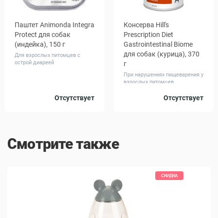
Паштет Animonda Integra
Консерва Hill's
Protect для собак
Prescription Diet
(индейка), 150 г
Gastrointestinal Biome
для собак (курица), 370
Для взрослых питомцев с
острой диареей
г
При нарушениях пищеварения у
взрослых питомцев
Количество
Количество
Отсутствует
Отсутствует
1
22
1
12
в упаковке,
в упаковке,
шт.
шт.
Смотрите также
СКИДКА