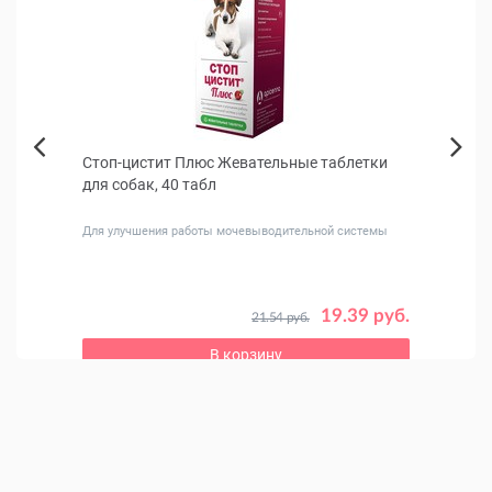
Стоп-цистит Плюс Жевательные таблетки
Ferp
Next
для собак, 40 табл
для 
Previous
Для улучшения работы мочевыводительной системы
19.39 руб.
21.54 руб.
5 руб.
В корзину