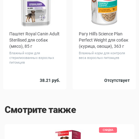
Паштет Royal Canin Adult
Рагу Hill's Science Plan
Sterilised для собак
Perfect Weight для собак
(мясо), 85 г
(курица, овощи), 363 г
Влажный корм для
Влажный корм для контроля
стерилизованных взрослых
веса взрослых питомцев
питомцев
Количество
Количество
38.21 руб.
Отсутствует
1
12
1
12
в упаковке,
в упаковке,
шт.
шт.
Смотрите также
СКИДКА