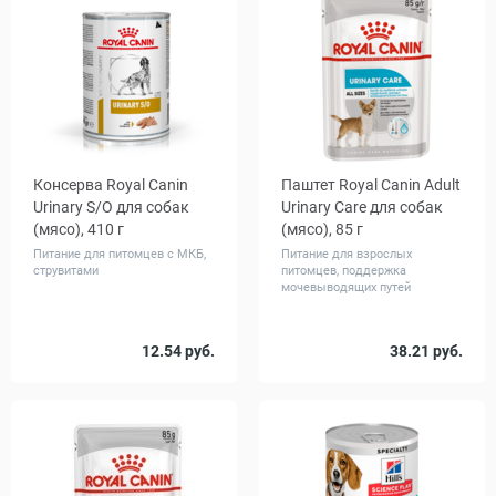
Консерва Royal Canin
Паштет Royal Canin Adult
Urinary S/O для собак
Urinary Care для собак
(мясо), 410 г
(мясо), 85 г
Питание для питомцев с МКБ,
Питание для взрослых
струвитами
питомцев, поддержка
мочевыводящих путей
Количество
Количество
12.54 руб.
38.21 руб.
1
12
1
12
в упаковке,
в упаковке,
шт.
шт.