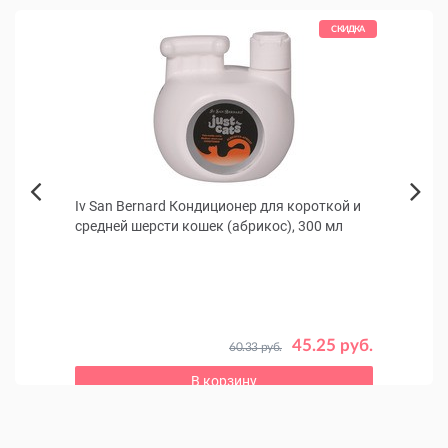
СКИДКА
ошек
Iv San Bernard Кондиционер для короткой и
Ferp
Next
средней шерсти кошек (абрикос), 300 мл
и ко
Previous
45.25 руб.
60.33 руб.
0 руб.
В корзину