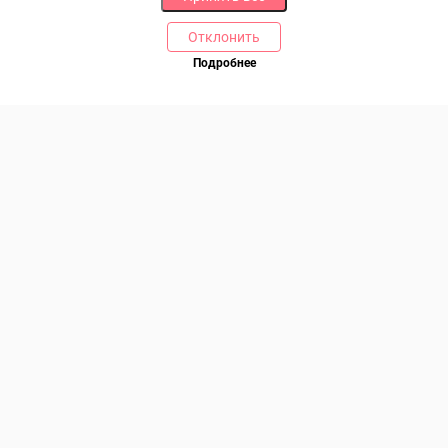
Отклонить
РАЗДЕЛЫ
ДРУГОЕ
Подробнее
Позвоните нам
Каталог
Онлайн оплата
Ветаптека
Производители и импортеры
Бренды
Возврат товара
Доставка и оплата
Контакты
Программа лояльности
Статьи
Скидки
Карта сайта
Акции
ПОМОЩЬ
Связаться с нами
Права потребителя
Образцы платежных документов
Договор розничной купли-продажи