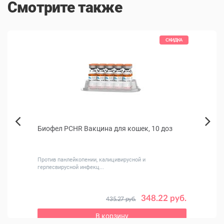
Смотрите также
КИДКА
СКИДКА
Биофел PCHR Вакцина для кошек, 10 доз
Паште
Next
100 г
Previous
Против панлейкопении, калицивирусной и
Влажны
герпесвирусной инфекц...
 руб.
348.22 руб.
435.27 руб.
В корзину