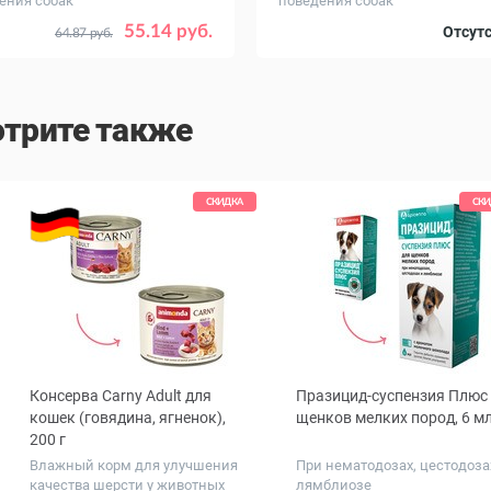
ения собак
поведения собак
55.14 руб.
Отсут
64.87 руб.
трите также
СКИДКА
СКИ
Консерва Carny Adult для
Празицид-суспензия Плюс
ous
кошек (говядина, ягненок),
щенков мелких пород, 6 м
200 г
Влажный корм для улучшения
При нематодозах, цестодоза
качества шерсти у животных
лямблиозе