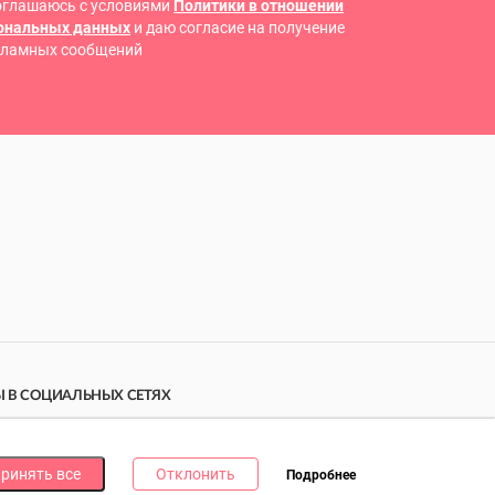
оглашаюсь с условиями
Политики в отношении
сональных данных
и даю согласие на получение
кламных сообщений
 В СОЦИАЛЬНЫХ СЕТЯХ
дпишись на наши соцсети и получи
10 бонусных
ллов
за каждую!
ринять все
Отклонить
Подробнее