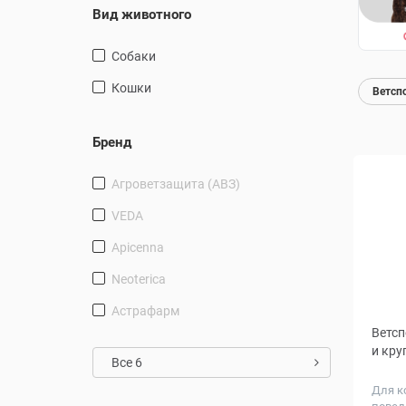
Вид животного
Собаки
Кошки
Ветсп
Бренд
Агроветзащита (АВЗ)
VEDA
Apicenna
Neoterica
Астрафарм
Ветсп
и кру
Все 6
Для к