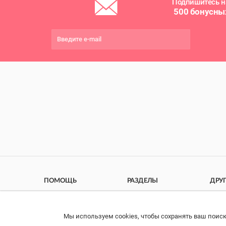
Подпишитесь н
500 бонусны
ПОМОЩЬ
РАЗДЕЛЫ
ДРУ
Связаться с нами
Каталог
Онла
Права потребителя
Ветаптека
Прои
Мы используем cookies, чтобы сохранять ваш поиск
Найдено :
2
импо