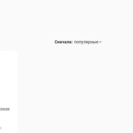
Сначала:
елких
о