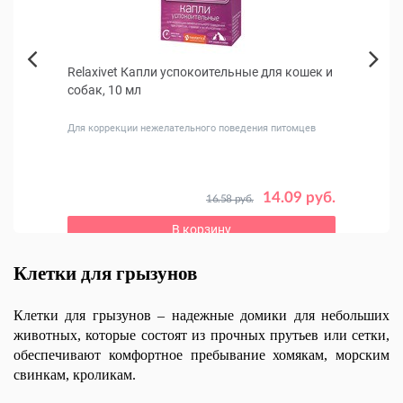
 для
Relaxivet Капли успокоительные для кошек и
Фосп
Next
собак, 10 мл
живо
Previous
Для коррекции нежелательного поведения питомцев
Проти
свойс
 руб.
14.09 руб.
16.58 руб.
В корзину
Клетки для грызунов
Клетки для грызунов – надежные домики для небольших 
животных, которые состоят из прочных прутьев или сетки, 
обеспечивают комфортное пребывание хомякам, морским 
свинкам, кроликам.