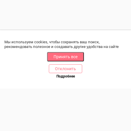
Мы используем cookies, чтобы сохранять ваш поиск,
рекомендовать полезное и создавать другие удобства на сайте
Принять все
Отклонить
РАЗДЕЛЫ
ДРУГОЕ
Подробнее
Позвоните нам
Каталог
Онлайн оплата
Ветаптека
Производители и импортеры
Бренды
Возврат товара
Доставка и оплата
Контакты
Программа лояльности
Статьи
Скидки
Карта сайта