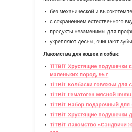
без механической и высокотемп
с сохранением естественного вку
продукты незаменимы для профи
укрепляют десны, очищают зубы 
Лакомства для кошек и собак:
TiTBiТ Хрустящие подушечки с
маленьких пород, 95 г
TiTBiT Колбаски говяжьи для с
TiTBiT Гематоген мясной Immun
TiTBiT Набор подарочный для с
TiTBiT Хрустящие подушечки дл
TiTBiT Лакомство «Сэндвичи ж