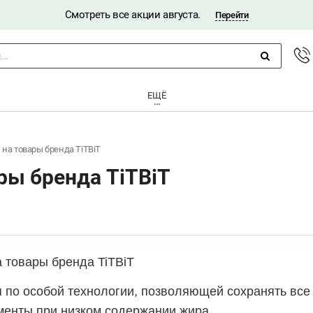
Смотреть все акции августа.
|
Перейти
..
ЕЩЁ
 на товары бренда TiTBiT
ры бренда TiTBiT
 товары бренда TiTBiT
я по особой технологии, позволяющей сохранять все
менты при низком содержании жира.