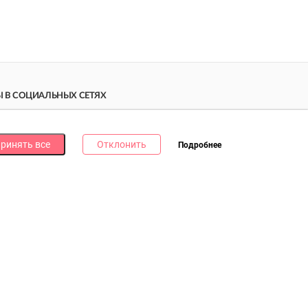
 В СОЦИАЛЬНЫХ СЕТЯХ
дпишись на наши соцсети и получи
10 бонусных
ллов
за каждую!
ринять все
Отклонить
Подробнее
литика в отношении обработки файлов cookie
литика в отношении обработки персональных данных
литика о видеонаблюдении и аудиофиксации