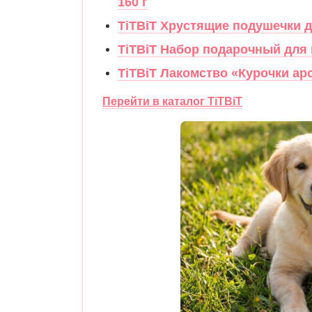
160 г
TiTBiT Хрустящие подушечки дл
TiTBiT Набор подарочный для 
TiTBiT Лакомство «Курочки ар
Перейти в каталог TiTBiT