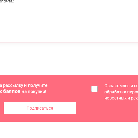
опочта:
а рассылку и получите
Ознакомлен и с
х баллов
на покупки!
обработки пер
новостных и ре
Подписаться