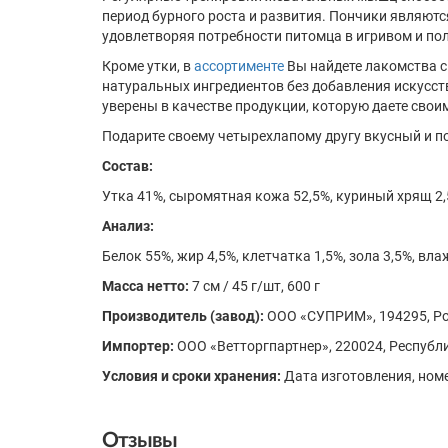
период бурного роста и развития. Пончики являют
удовлетворяя потребности питомца в игривом и пол
Кроме утки, в
ассортименте
Вы найдете лакомства с 
натуральных ингредиентов без добавления искусств
уверены в качестве продукции, которую даете свои
Подарите своему четырехлапому другу вкусный и по
Состав:
Утка 41%, сыромятная кожа 52,5%, куриный хрящ 2,5
Анализ:
Белок 55%, жир 4,5%, клетчатка 1,5%, зола 3,5%, вл
Масса нетто:
7 см / 45 г/шт, 600 г
Производитель (завод):
ООО «СУПРИМ», 194295, Росс
Импортер:
ООО «Ветторгпартнер», 220024, Республик
Условия и сроки хранения:
Дата изготовления, номе
Отзывы