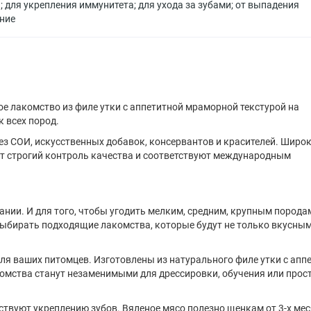
я
;
для укрепления иммунитета
;
для ухода за зубами
;
от выпадения
ние
е лакомство из филе утки с аппетитной мраморной текстурой на
к всех пород.
ез СОИ, искусственных добавок, консервантов и красителей. Широ
ит строгий контроль качества и соответствуют международным
ании. И для того, чтобы угодить мелким, средним, крупным порода
бирать подходящие лакомства, которые будут не только вкусными
ля ваших питомцев. Изготовлены из натурального филе утки с апп
омства станут незаменимыми для дрессировки, обучения или прос
вуют укреплению зубов. Вяленое мясо полезно щенкам от 3-х мес