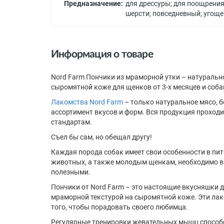
Предназначение:
для дрессуры
;
для поощрени
шерсти
;
повседневный
;
угоще
Информация о товаре
Nord Farm Пончики из мраморной утки – натурально
сыромятной коже для щенков от 3-х месяцев и соба
Лакомства Nord Farm
– только натуральное мясо, б
ассортимент вкусов и форм. Вся продукция проход
стандартам.
Съел бы сам, но обещал другу!
Каждая порода собак имеет свои особенности в пит
животных, а также молодым щенкам, необходимо вы
полезными.
Пончики от Nord Farm – это настоящие вкусняшки д
мраморной текстурой на сыромятной коже. Эти лак
того, чтобы порадовать своего любимца.
Регулярные тренировки жевательных мышц способст