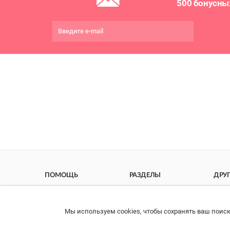
500 бонусны
ПОМОЩЬ
РАЗДЕЛЫ
ДРУ
Связаться с нами
Каталог
Онла
Права потребителя
Ветаптека
Прои
Мы используем cookies, чтобы сохранять ваш поиск
импо
Образцы платежных
Бренды