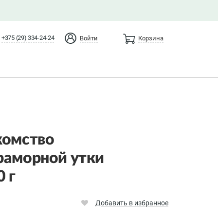
+375 (29) 334-24-24
Войти
Корзина
комство
раморной утки
0 г
Добавить в избранное