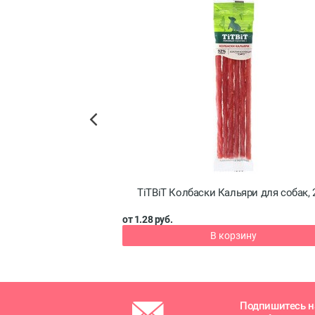
Previous
жьи для собак мини
TiTBiT Колбаски Кальяри для собак, 2
100 г
от 1.28 руб.
зину
В корзину
Подпишитесь н