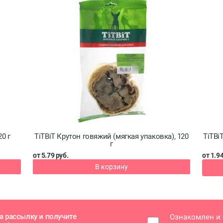
0 г
TiTBiT Крутон говяжий (мягкая упаковка), 120
TiTBi
г
от 5.79 руб.
от 1.94
В корзину
а рассылку и получите
Ознакомлен и