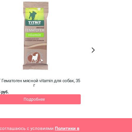
Next
Т Гематоген мясной vitamin для собак, 35
TiTBiТ Гуляш из говя
г
колл
 руб.
от 3.92 руб.
В к
Подробнее
 соглашаюсь с условиями
Политики в