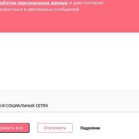
работки персональных данных
и даю согласие
 новостных и рекламных сообщений
 В СОЦИАЛЬНЫХ СЕТЯХ
дпишись на наши соцсети и получи
10 бонусных
ллов
за каждую!
ринять все
Отклонить
Подробнее