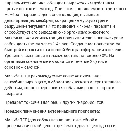
пиразинизохинолина, обладает выраженным действием
против цеетод и нематод. Повышая проницаемость клеточных
мембран паразита для ионов кальция, вызывает
деполяризацию мембран, сокращение мускулатуры и
разрушение тегумента, что приводит к гибели паразита и
способствует его выведению из организма животного.
Максимальная концентрация празиквантела в плазме крови
собак достигается через 1-4 часа. Соединение подвергается
быстрой и практически полной биотрансформации в печени.
Уровень связывания в плазме составляет около 80%. Из
организма соединение выводится в течение 2 суток в
основном с мочой.
МильбеПЕТ в рекомендуемых дозах не оказывает
сенсибилизирующего, эмбриотоксического и тератогенного
действия, хорошо переносится собаками разных пород и
возраста.
Препарат токсичен для рыб и других гидробионтов.
Порядок применения ветеринарного препарата:
МильбеПЕТ (для собак) назначают с лечебной и
профилактической целью при нематодозах, цестодозах и