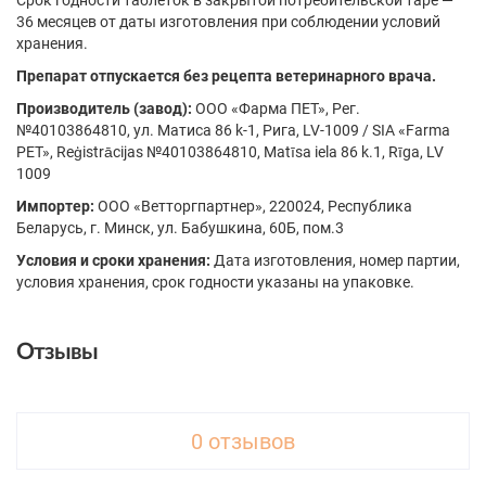
Срок годности таблеток в закрытой потребительской таре —
36 месяцев от даты изготовления при соблюдении условий
хранения.
Препарат отпускается без рецепта ветеринарного врача.
Производитель (завод):
ООО «Фарма ПЕТ», Рег.
№40103864810, ул. Матиса 86 k-1, Рига, LV-1009 / SIA «Farma
PET», Reģistrācijas №40103864810, Matīsa iela 86 k.1, Rīga, LV
1009
Импортер:
ООО «Ветторгпартнер», 220024, Республика
Беларусь, г. Минск, ул. Бабушкина, 60Б, пом.3
Условия и сроки хранения:
Дата изготовления, номер партии,
условия хранения, срок годности указаны на упаковке.
Отзывы
0 отзывов