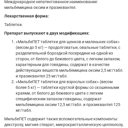
Международное непатентованное наименование:
мильбемицина оксим и празиквантел.
Лекарственная форма:
Таблетки.
Препарат выпускают в двух модификациях:
«МильбеПЕТ таблетки для щенков и маленьких собак»
(весом до 5 кг) — продолговатые, овальные таблетки, с
разделительной бороздкой посередине на одной из
сторон, от белого до бежевого цвета, с легким запахом,
характерным для говядины, содержат в качестве
действующих веществ мильбемицина оксим 2,5 мг/табл.
и празиквантел 25 мг/табл.
«МильбеПЕТ таблетки для взрослых собак» (весом
более 5 кг) — таблетки круглой формы со скошенными
краями, от белого до бежевого цвета с легким
специфическим запахом говядины, содержат
мильбемицина оксим 12,5 мг/табл. и празиквантел 125
мг/табл.
МильбеПЕТ содержит также вспомогательные компоненты:
декстрозу, магния стеарат, микрокристаллическую целлюлозу,