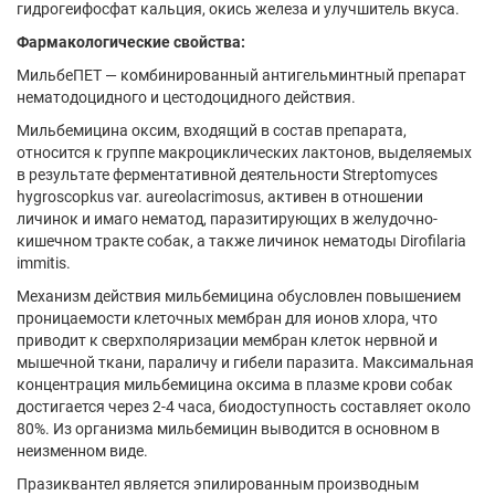
гидрогеифосфат кальция, окись железа и улучшитель вкуса.
Фармакологические свойства:
МильбеПЕТ — комбинированный антигельминтный препарат
нематодоцидного и цестодоцидного действия.
Мильбемицина оксим, входящий в состав препарата,
относится к группе макроциклических лактонов, выделяемых
в результате ферментативной деятельности Streptomyces
hygroscopkus var. aureolacrimosus, активен в отношении
личинок и имаго нематод, паразитирующих в желудочно-
кишечном тракте собак, а также личинок нематоды Dirofilaria
immitis.
Механизм действия мильбемицина обусловлен повышением
проницаемости клеточных мембран для ионов хлора, что
приводит к сверхполяризации мембран клеток нервной и
мышечной ткани, параличу и гибели паразита. Максимальная
концентрация мильбемицина оксима в плазме крови собак
достигается через 2-4 часа, биодоступность составляет около
80%. Из организма мильбемицин выводится в основном в
неизменном виде.
Празиквантел является эпилированным производным