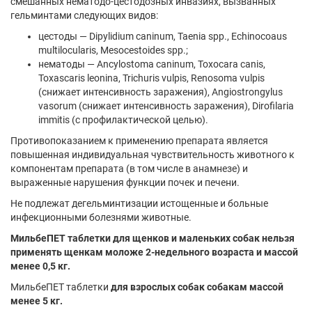
смешанных нематодо-цестодозных инвазиях, вызванных
гельминтами следующих видов:
цестоды — Dipylidium caninum, Taenia spp., Echinocoaus
multilocularis, Mesocestoides spp.;
нематоды — Ancylostoma caninum, Toxocara canis,
Toxascaris leonina, Trichuris vulpis, Renosoma vulpis
(снижает интенсивность заражения), Angiostrongylus
vasorum (снижает интенсивность заражения), Dirofilaria
immitis (с профилактической целью).
Противопоказанием к применению препарата является
повышенная индивидуальная чувствительность животного к
компонентам препарата (в том числе в анамнезе) и
выраженные нарушения функции почек и печени.
Не подлежат дегельминтизации истощенные и больные
инфекционными болезнями животные.
МильбеПЕТ таблетки для щенков и маленьких собак нельзя
применять щенкам моложе 2-недельного возраста и массой
менее 0,5 кг.
МильбеПЕТ таблетки
для взрослых собак собакам массой
менее 5 кг.