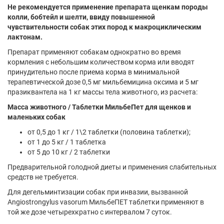
Не рекомендуется применение препарата щенкам породы
колли, бобтейл и шелти, ввиду повышенной
чувствительности собак этих пород к макроциклическим
лактонам.
Препарат применяют собакам однократно во время
кормления с небольшим количеством корма или вводят
принудительно после приема корма в минимальной
терапевтической дозе 0,5 мг мильбемицина оксима и 5 мг
празиквантела на 1 кг массы тела животного, из расчета:
Масса животного / Таблетки МильбеПет для щенков и
маленьких собак
от 0,5 до 1 кг / 1\2 таблетки (половина таблетки);
от 1 до 5 кг / 1 таблетка
от 5 до 10 кг / 2 таблетки
Предварительной голодной диеты и применения слабительных
средств не требуется.
Для дегельминтизации собак при инвазии, вызванной
Angiostrongylus vasorum МильбеПЕТ таблетки применяют в
той же дозе четырехкратно с интервалом 7 суток.