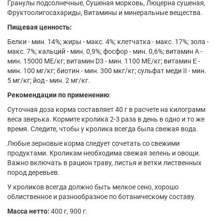
Гранулы подсолнечные, Сушеная морковь, Люцерна сушеная,
Фруктоолигосахариды, Витамины и минеральные вещества.
Пищевая ценность:
Белки - мин. 14%; жиры - макс. 4%; клетчатка - макс. 17%; зола -
макс. 7%; кальций - мин. 0,9%; фосфор - мин. 0,6%; витамин А -
мин. 15000 МЕ/кг; витамин D3 - мин. 1100 МЕ/кг; витамин Е -
мин. 100 мг/кг; биотин - мин. 300 мкг/кг; сульфат меди II - мин.
5 мг/кг; йод - мин. 2 мг/кг.
Рекомендации по применению
:
Суточная доза корма составляет 40 г в расчете на килограмм
веса зверька. Кормите кролика 2-3 раза в день в одно и то же
время. Следите, чтобы у кролика всегда была свежая вода.
Любые зерновые корма следует сочетать со свежими
продуктами. Кроликам необходима свежая зелень и овощи.
Важно включать в рацион траву, листья и ветки лиственных
пород деревьев.
У кроликов всегда должно быть мелкое сено, хорошо
облиственное и разнообразное по ботаническому составу.
Масса нетто:
400 г, 900 г.