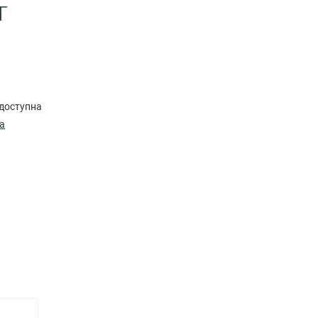
т
доступна
а