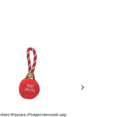
Next
eztees Игрушка «Рождественский шар
Beeztees Игрушка «