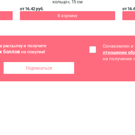
кольцо», 15 см
от 16.42 руб.
от 16.
В корзину
а рассылку и получите
Ознакомлен и
х баллов
на покупки!
отношении об
на получение
Подписаться