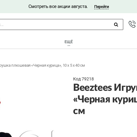
Смотреть все акции августа.
|
Перейти
..
ЕЩЁ
рушка плюшевая «Черная курица», 10 х 5 х 40 см
Код 79218
Beeztees Игр
«Черная курица
см