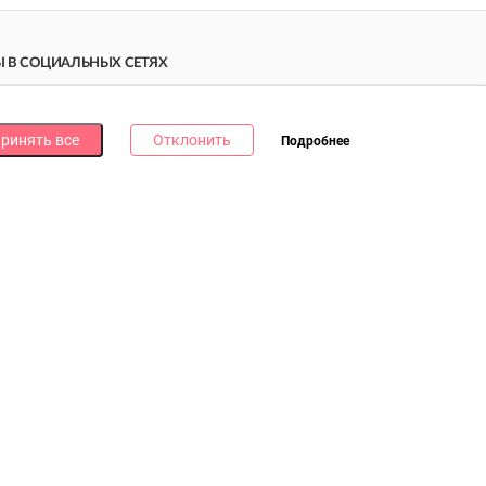
 В СОЦИАЛЬНЫХ СЕТЯХ
дпишись на наши соцсети и получи
10 бонусных
ллов
за каждую!
ринять все
Отклонить
Подробнее
литика в отношении обработки файлов cookie
литика в отношении обработки персональных данных
литика о видеонаблюдении и аудиофиксации
0Б, пом.3, УНП 193073621. Зарегистрирован Мингорисполкомом
ты интернет-магазина: Пн – Вс., 09.00 – 20.00. Заказы на сайте
можно оформить круглосуточно без выходных.
потребителей, email: rihter@vettorgpartner.by. График работы