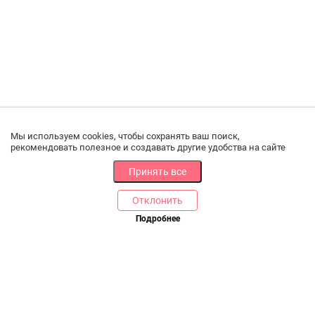
Мы используем cookies, чтобы сохранять ваш поиск,
рекомендовать полезное и создавать другие удобства на сайте
Принять все
Отклонить
РАЗДЕЛЫ
ДРУГОЕ
Подробнее
Позвоните нам
Каталог
Онлайн оплата
Ветаптека
Производители и импортеры
Бренды
Возврат товара
Доставка и оплата
Контакты