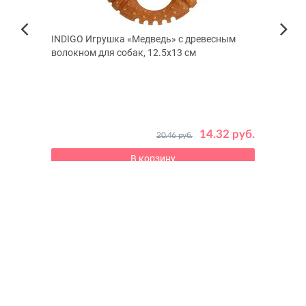
ак
INDIGO Игрушка «Медведь» с древесным
Паште
Next
волокном для собак, 12.5x13 см
кошек
Previous
ров до
Ветери
кожи
 руб.
14.32 руб.
20.46 руб.
В корзину