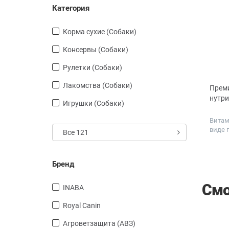
Категория
Корма сухие (Собаки)
Консервы (Собаки)
Рулетки (Собаки)
Лакомства (Собаки)
Преми
нутри
Игрушки (Собаки)
Витам
виде 
Все 121
Бренд
Смо
INABA
Royal Canin
Агроветзащита (АВЗ)
СКИДКА
СКИДКА