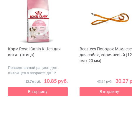
Корм Royal Canin Kitten для
Beeztees Поводок Маклезе
ous
котят (птица)
для собак, коричневый (1
см х 20 мм)
Повседневный рацион для
питомцев в возрасте до 12
месяцев
10.85 руб.
30.27 
12.76 руб.
43.24 руб.
В корзину
В корзину