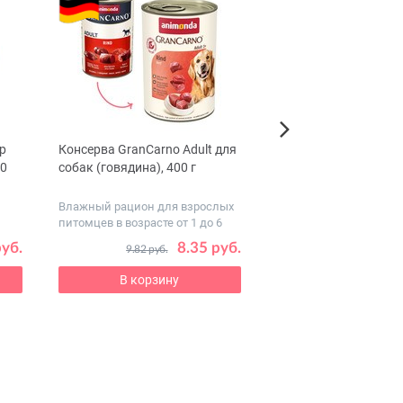
р
Консерва GranCarno Adult для
TiTBiТ Гематоген мя
Next
20
собак (говядина), 400 г
classic для собак, 35 
Влажный рацион для взрослых
питомцев в возрасте от 1 до 6
ле...
руб.
8.35 руб.
1
9.82 руб.
2.28 руб.
В корзину
В корзину