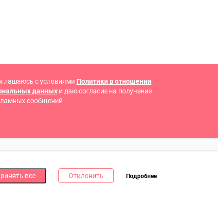
оглашаюсь с условиями
Политики в отношении
сональных данных
и даю согласие на получение
кламных сообщений
 В СОЦИАЛЬНЫХ СЕТЯХ
ринять все
Отклонить
Подробнее
дпишись на наши соцсети и получи
10 бонусных
ллов
за каждую!