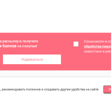
а рассылку и получите
Ознакомлен и с
х баллов
на покупки!
обработки пер
новостных и ре
Подписаться
ГОЕ
СПОСОБЫ ОПЛАТЫ
МЫ
, рекомендовать полезное и создавать другие удобства на сайте
П
Наличными или банковской картой
По
йн оплата
при получении, онлайн банковской картой
ба
зводители и
ртеры
рат товара