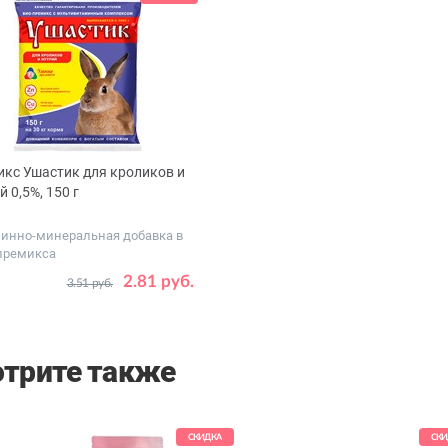
кс Ушастик для кроликов и
й 0,5%, 150 г
инно-минеральная добавка в
премикса
2.81 руб.
3.51 руб.
трите также
СКИДКА
СКИ