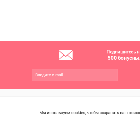
Подпишитесь н
500 бонусны
ПОМОЩЬ
РАЗДЕЛЫ
ДРУ
Мы используем cookies, чтобы сохранять ваш поиск
Связаться с нами
Каталог
Онла
Права потребителя
Ветаптека
Прои
импо
Образцы платежных
Бренды
документов
Возв