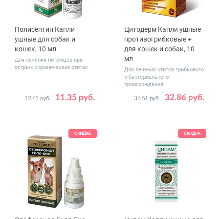
Полисептин Капли
Цитодерм Капли ушные
ушные для собак и
противогрибковые +
кошек, 10 мл
для кошек и собак, 10
мл
Для лечения питомцев при
острых и хронических отитах
Для лечения отитов грибкового
и бактериального
происхождения
11.35 руб.
32.86 руб.
12.61 руб.
36.51 руб.
СКИДКА
СКИДКА