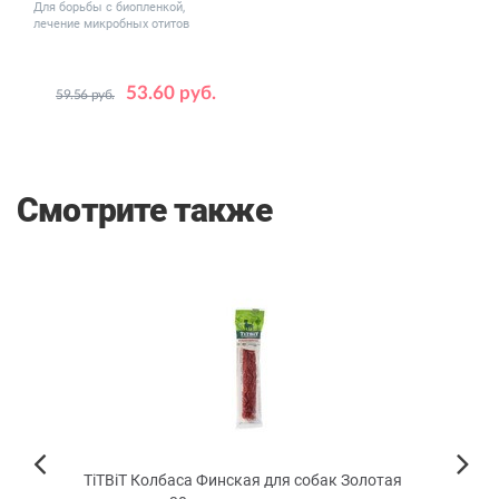
Для борьбы с биопленкой,
лечение микробных отитов
53.60 руб.
59.56 руб.
Смотрите также
КИДКА
 мл
TiTBiТ Колбаса Финская для собак Золотая
TiTB
Next