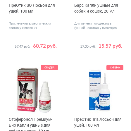
ПреОтик SQ Лосьон для
Барс Капли ушные для
ушей, 100 мл
собак и кошек, 20 мл
При лечении аллергических
Для лечения отодектоза
отитов у животных
(ушной чесотки) у питомцев
60.72 руб.
15.57 руб.
67.47 руб.
17.30 руб.
СКИДКА
СКИДКА
Отоферонол Премиум-
ПреОтик Tris Лосьон для
Био Капли ушные для
ушей, 100 мл