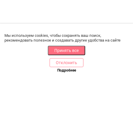
Мы используем cookies, чтобы сохранять ваш поиск,
рекомендовать полезное и создавать другие удобства на сайте
Принять все
Отклонить
РАЗДЕЛЫ
ДРУГОЕ
Подробнее
Позвоните нам
Каталог
Онлайн оплата
Ветаптека
Производители и импортеры
Бренды
Возврат товара
Доставка и оплата
Контакты
Программа лояльности
Статьи
Скидки
Карта сайта
Акции