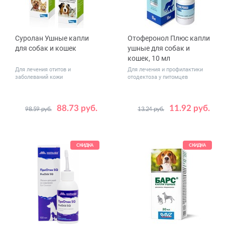
Суролан Ушные капли
Отоферонол Плюс капли
для собак и кошек
ушные для собак и
кошек, 10 мл
Для лечения отитов и
Для лечения и профилактики
заболеваний кожи
отодектоза у питомцев
88.73 руб.
11.92 руб.
98.59 руб.
13.24 руб.
Объем,
15
30
мл
СКИДКА
СКИДКА