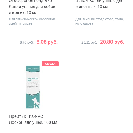
Отоферонол Голд-Био
Ципам Капли ушные для
Капли ушные для собак
животных, 10 мл
и кошек, 10 мл
Для гигиенической обработки
Для лечения отодектоза, отита,
ушей питомцев
нотоэдроза
8.08 руб.
20.80 руб.
8.98 руб.
23.11 руб.
СКИДКА
ПреОтик Tris-NAC
Лосьон для ушей, 100 мл