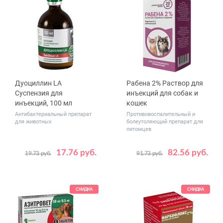
Дуоциллин LA
Рабена 2% Раствор для
Суспензия для
инъекций для собак и
инъекций, 100 мл
кошек
Антибактериальный препарат
Противовоспалительный и
для животных
болеутоляющий препарат для
питомцев
17.76 руб.
82.56 руб.
19.73 руб.
91.73 руб.
Объем,
20
мл
СКИДКА
СКИДКА