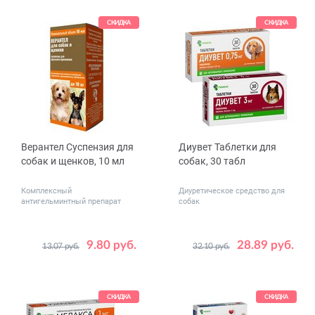
СКИДКА
СКИДКА
Верантел Суспензия для
Диувет Таблетки для
собак и щенков, 10 мл
собак, 30 табл
Комплексный
Диуретическое средство для
антигельминтный препарат
собак
9.80 руб.
28.89 руб.
13.07 руб.
32.10 руб.
Дозировка,
0.75
3
мг
СКИДКА
СКИДКА