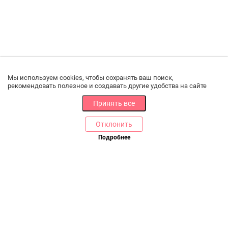
Мы используем cookies, чтобы сохранять ваш поиск,
рекомендовать полезное и создавать другие удобства на сайте
Принять все
Отклонить
РАЗДЕЛЫ
ДРУГОЕ
Подробнее
Позвоните нам
Каталог
Онлайн оплата
Ветаптека
Производители и импортеры
Бренды
Возврат товара
Доставка и оплата
Контакты
Программа лояльности
Статьи
Скидки
Карта сайта