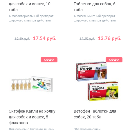
для собак и кошек, 10
Таблетки для собак, 6
табл
табл
Антибактериальный препарат
Антигельминтный препарат
широкого спектра действия
широкого спектра действия
17.54 руб.
13.76 руб.
19.49 руб.
18.35 руб.
Дозировка,
5
20
мг
40
СКИДКА
СКИДКА
Эктофен Капли на холку
Ветофен Таблетки для
для собак и кошек, 5
собак, 20 табл
флаконов
Для борьбы с блохами, вшами,
Обезболивающей,