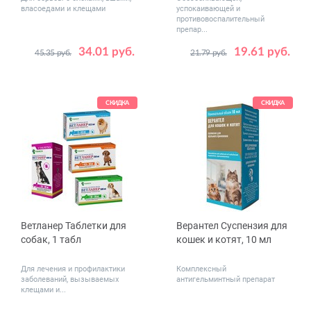
власоедами и клещами
успокаивающей и
противовоспалительный
препар...
34.01 руб.
19.61 руб.
45.35 руб.
21.79 руб.
Дозировка,
Дозировка,
0.7
1.3
20
50
мл
мг
СКИДКА
СКИДКА
Ветланер Таблетки для
Верантел Суспензия для
собак, 1 табл
кошек и котят, 10 мл
Для лечения и профилактики
Комплексный
заболеваний, вызываемых
антигельминтный препарат
клещами и...