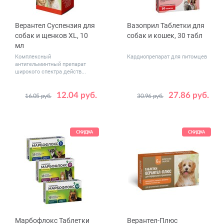
Верантел Суспензия для
Вазоприл Таблетки для
собак и щенков XL, 10
собак и кошек, 30 табл
мл
Комплексный
Кардиопрепарат для питомцев
антигельминтный препарат
широкого спектра действ...
12.04 руб.
27.86 руб.
16.05 руб.
30.96 руб.
Дозировка,
0.625
1.25
мг
2.5
5
СКИДКА
СКИДКА
Марбофлокс Таблетки
Верантел-Плюс