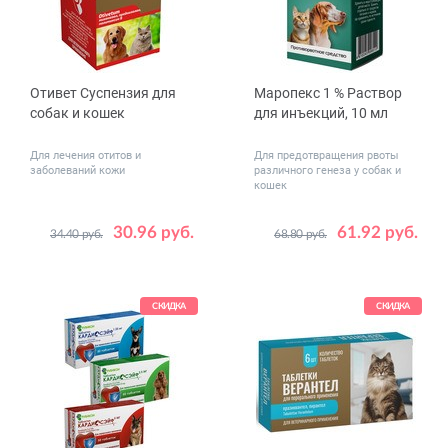
Отивет Суспензия для
Маропекс 1 % Раствор
собак и кошек
для инъекций, 10 мл
Для лечения отитов и
Для предотвращения рвоты
заболеваний кожи
различного генеза у собак и
кошек
30.96 руб.
61.92 руб.
34.40 руб.
68.80 руб.
Объем,
15
30
мл
СКИДКА
СКИДКА