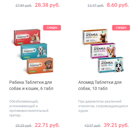
28.38 руб.
8.60 руб.
37.84 руб.
11.47 руб.
Вес
2 - 4.5 (112.5 мг)
животного,
4.5 - 10 (250 мг)
кг
10 - 20 (500 мг)
СКИДКА
СКИДКА
20 - 40 (1000 мг)
Рабена Таблетки для
Апомед Таблетки для
собак и кошек, 6 табл
собак, 10 табл
Обезболивающей,
При дерматитах различной
успокаивающей и
этиологии, сопровождающихся
противовоспалительный
зудом
препар...
22.71 руб.
39.21 руб.
25.23 руб.
43.57 руб.
Дозировка,
Дозировка,
5
10
3.6
5.4
мг
мг
20
16