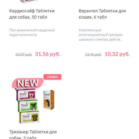
Кардиосэйф Таблетки
Верантел Таблетки для
для собак, 50 табл
кошек, 6 табл
При хронической сердечной
Комплексный
недостаточности
антигельминтный препарат
широкого спектра действ...
31.56 руб.
10.32 руб.
35.07 руб.
13.76 руб.
Дозировка,
1.25
2.5
мг
5
СКИДКА
Триланер Таблетки для
собак, 3 табл