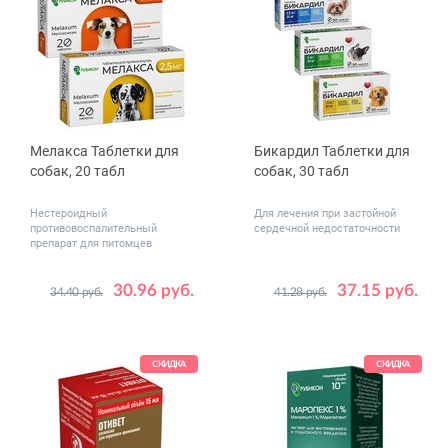
Мелакса Таблетки для
Бикардил Таблетки для
собак, 20 табл
собак, 30 табл
Нестероидный
Для лечения при застойной
противовоспалительный
сердечной недостаточности
препарат для питомцев
30.96 руб.
37.15 руб.
34.40 руб.
41.28 руб.
Дозировка,
Дозировка,
1
2.5
2.5 мг / 20
мг
мг
5 мг / 40
10 мг / 80
СКИДКА
СКИДКА