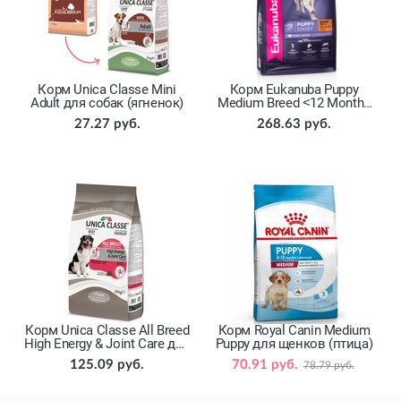
Корм Unica Classe Mini
Корм Eukanuba Puppy
Adult для собак (ягненок)
Medium Breed ˂12 Months
для щенков (птица)
27.27 руб.
268.63 руб.
Корм Unica Classe All Breed
Корм Royal Canin Medium
High Energy & Joint Care для
Puppy для щенков (птица)
собак (говядина)
125.09 руб.
70.91 руб.
78.79 руб.