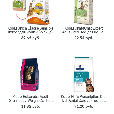
Корм Unica Classe Sensible
Корм Chat&Chat Expert
Indoor для кошек (курица)
Adult Sterilized для кошек
(курица, индейка)
39.65 руб.
22.54 руб.
Корм Eukanuba Adult
Корм Hill's Prescription Diet
Sterilised / Weight Сontrol
t/d Dental Care для кошек
для кошек (домашняя
(курица)
11.82 руб.
91.20 руб.
птица)