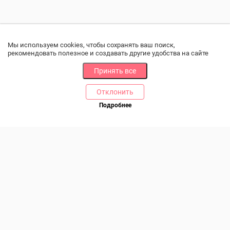
Мы используем cookies, чтобы сохранять ваш поиск,
рекомендовать полезное и создавать другие удобства на сайте
Принять все
Отклонить
РАЗДЕЛЫ
ДРУГОЕ
Подробнее
Позвоните нам
Каталог
Онлайн оплата
Ветаптека
Производители и импортеры
Бренды
Возврат товара
Доставка и оплата
Контакты
Программа лояльности
Статьи
Скидки
Карта сайта
Акции