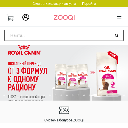
Перейти
Смотреть все акции августа.
|
Найти...
Система
бонусов
ZOOQI