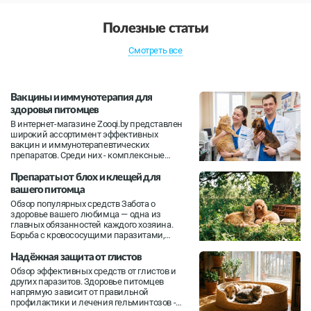
Полезные статьи
Смотреть все
Вакцины и иммунотерапия для
здоровья питомцев
В интернет-магазине Zooqi.by представлен
широкий ассортимент эффективных
вакцин и иммунотерапевтических
препаратов. Среди них - комплексные
вакцины, обеспечивающие защиту от
нескольких инфекций сразу, а также
Препараты от блох и клещей для
узкоспециализированные средства для
вашего питомца
профилактики бешенства и других
Обзор популярных средств Забота о
опасных заболеваний...
здоровье вашего любимца — одна из
главных обязанностей каждого хозяина.
Борьба с кровососущими паразитами,
такими как блохи и клещи, особенно
важна, так как эти паразиты могут
Надёжная защита от глистов
переносить опасные заболевания и
Обзор эффективных средств от глистов и
вызывать сильный дискомфорт. В нашем
других паразитов. Здоровье питомцев
интернет-ма...
напрямую зависит от правильной
профилактики и лечения гельминтозов -