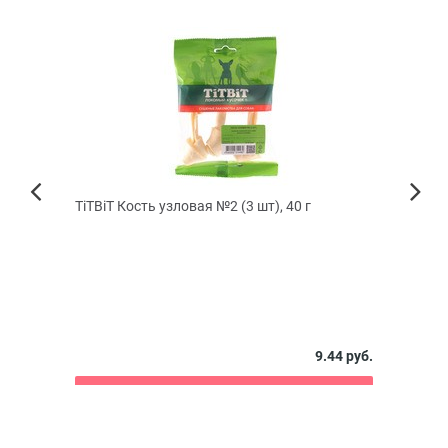
КИДКА
TiTBiТ Кость узловая №2 (3 шт), 40 г
TiTB
Next
креве
Previous
 руб.
9.44 руб.
В корзину