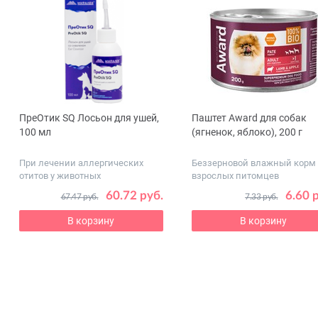
ПреОтик SQ Лосьон для ушей,
Паштет Award для собак
ous
100 мл
(ягненок, яблоко), 200 г
При лечении аллергических
Беззерновой влажный корм
отитов у животных
взрослых питомцев
60.72 руб.
6.60 
67.47 руб.
7.33 руб.
В корзину
В корзину