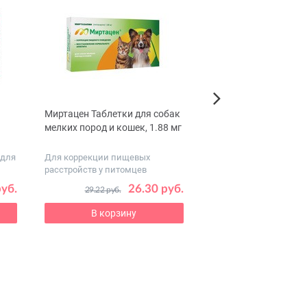
Миртацен Таблетки для собак
NekiZoo Пеленки
Next
мелких пород и кошек, 1.88 мг
впитывающие для д
животных, 45х60 см
 для
Для коррекции пищевых
расстройств у питомцев
руб.
26.30 руб.
29.22 руб.
В корзину
В корзину