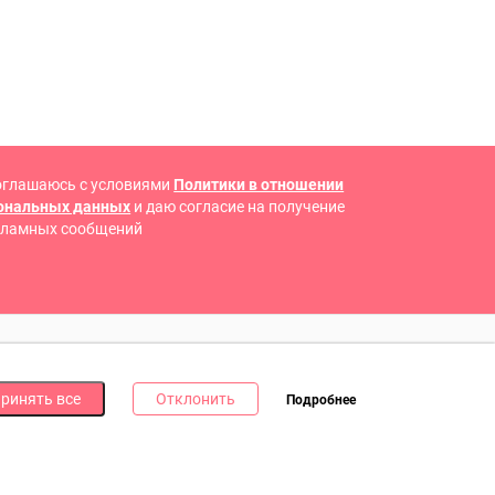
оглашаюсь с условиями
Политики в отношении
сональных данных
и даю согласие на получение
кламных сообщений
 В СОЦИАЛЬНЫХ СЕТЯХ
ринять все
Отклонить
Подробнее
дпишись на наши соцсети и получи
10 бонусных
ллов
за каждую!