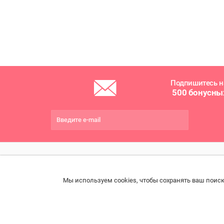
Подпишитесь н
500 бонусны
ПОМОЩЬ
РАЗДЕЛЫ
ДРУ
Мы используем cookies, чтобы сохранять ваш поиск
Связаться с нами
Каталог
Онла
Права потребителя
Ветаптека
Прои
импо
Образцы платежных
Бренды
документов
Возв