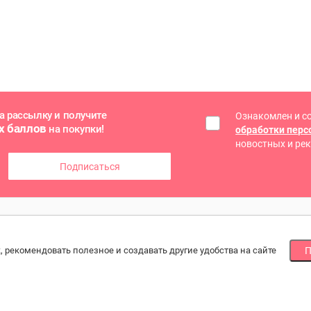
а рассылку и получите
Ознакомлен и с
х баллов
на покупки!
обработки пер
новостных и ре
Подписаться
ГОЕ
СПОСОБЫ ОПЛАТЫ
МЫ
, рекомендовать полезное и создавать другие удобства на сайте
П
Наличными или банковской картой
По
йн оплата
при получении, онлайн банковской картой
ба
зводители и
ртеры
рат товара