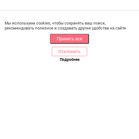
Мы используем cookies, чтобы сохранять ваш поиск,
рекомендовать полезное и создавать другие удобства на сайте
Принять все
Отклонить
РАЗДЕЛЫ
ДРУГОЕ
Подробнее
Позвоните нам
Каталог
Онлайн оплата
Ветаптека
Производители и импортеры
Бренды
Возврат товара
Доставка и оплата
Контакты
Программа лояльности
Статьи
Скидки
Карта сайта
Акции
ПОМОЩЬ