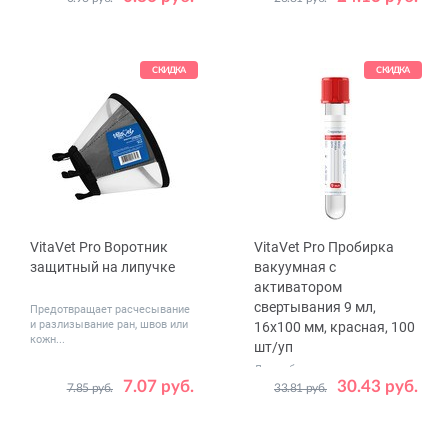
Размер
№3 M
№4 L
№5 XL
№1 XS
№2 S
СКИДКА
СКИДКА
VitaVet Pro Воротник
VitaVet Pro Пробирка
защитный на липучке
вакуумная с
активатором
свертывания 9 мл,
Предотвращает расчесывание
и разлизывание ран, швов или
16х100 мм, красная, 100
кожн...
шт/уп
Для забора крови при
7.07 руб.
проведении лабораторных
30.43 руб.
7.85 руб.
33.81 руб.
Размер
№ 2
исследований