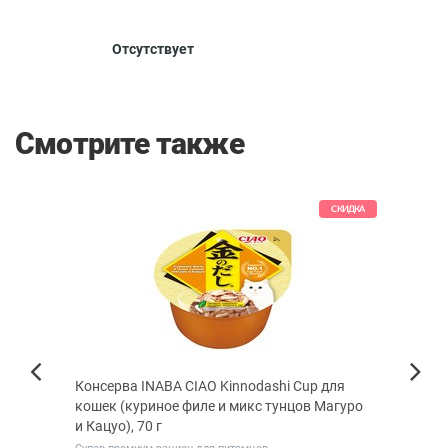
Отсутствует
Смотрите также
СКИДКА
Консерва INABA CIAO Kinnodashi Сup для
Цито
Next
кошек (куриное филе и микс тунцов Магуро
для к
Previous
и Кацуо), 70 г