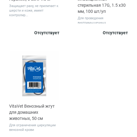
стерильная 17G, 1.5 х30
Защищает рану, не прилипает к
шерсти и коже, имеет
мм, 100 шт/уп
контролир...
Для проведения
внутримышечных,
внутрикожных и подкожных
Цвет
инъе...
Отсутствует
Отсутствует
Красный
VitaVet Венозный жгут
для домашних
животных, 50 см
Для ограничения циркуляции
венозной крови