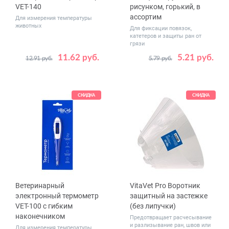
VET-140
рисунком, горький, в
ассортим
Для измерения температуры
животных
Для фиксации повязок,
катетеров и защиты ран от
грязи
11.62 руб.
5.21 руб.
12.91 руб.
5.79 руб.
Размер
2.5 см х 4.5 м
5 см х 4.5 м
СКИДКА
СКИДКА
Ветеринарный
VitaVet Pro Воротник
электронный термометр
защитный на застежке
VET-100 с гибким
(без липучки)
наконечником
Предотвращает расчесывание
и разлизывание ран, швов или
Для измерения температуры