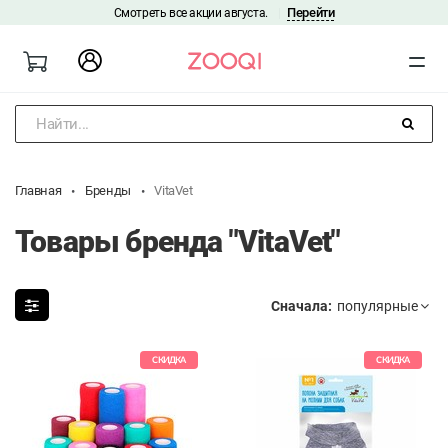
Перейти
Смотреть все акции августа.
|
Найти...
Главная
Бренды
VitaVet
Товары бренда "VitaVet"
Сначала:
СКИДКА
СКИДКА