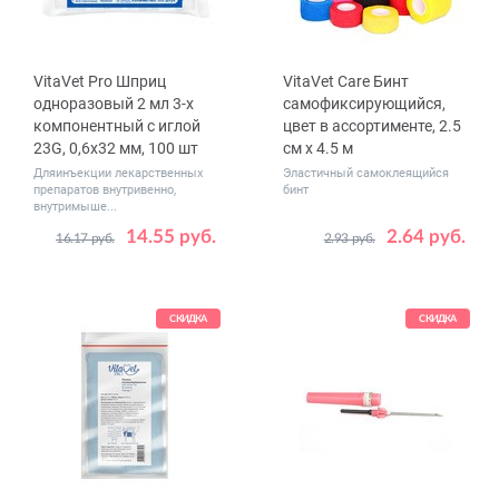
VitaVet Pro Шприц
VitaVet Care Бинт
одноразовый 2 мл 3-х
самофиксирующийся,
компонентный с иглой
цвет в ассортименте, 2.5
23G, 0,6х32 мм, 100 шт
см х 4.5 м
Дляинъекции лекарственных
Эластичный самоклеящийся
препаратов внутривенно,
бинт
внутримыше...
14.55 руб.
2.64 руб.
16.17 руб.
2.93 руб.
СКИДКА
СКИДКА