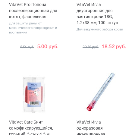
VitaVet Pro Попона
VitaVet Игла
послеоперационная для
двусторонняя для
котят, фланелевая
взятия крови 18G,
1.2x38 мм, 100 шт/уп
Для защиты раны от
механического повреждения и
Для вакуумного забора крови
воспаления
5.00 руб.
18.52 руб.
5.56 руб.
20.58 руб.
VitaVet Care Бинт
VitaVet Игла
самофиксирующийся,
одноразовая
горький, 5 см х 4.5 м
инъекционная