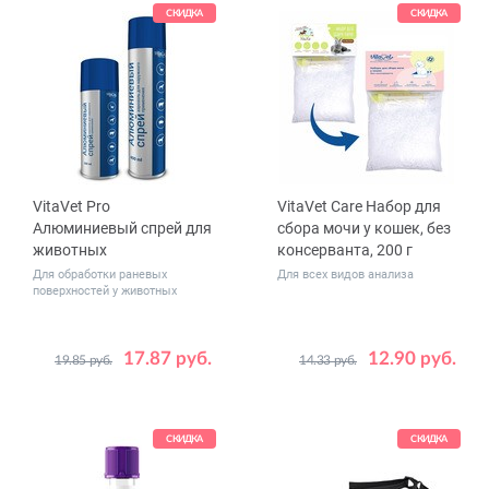
СКИДКА
СКИДКА
VitaVet Pro
VitaVet Care Набор для
Алюминиевый спрей для
сбора мочи у кошек, без
животных
консерванта, 200 г
Для обработки раневых
Для всех видов анализа
поверхностей у животных
17.87 руб.
12.90 руб.
19.85 руб.
14.33 руб.
Объем,
200
400
мл
СКИДКА
СКИДКА