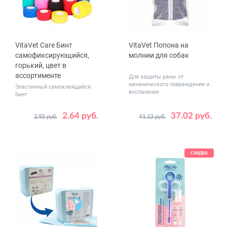
VitaVet Care Бинт
VitaVet Попона на
самофиксирующийся,
молнии для собак
горький, цвет в
ассортименте
Для защиты раны от
механического повреждения и
Эластичный самоклеящийся
воспаления
бинт
2.64 руб.
37.02 руб.
2.93 руб.
41.13 руб.
Размер
Размер
2.5 см x 4.5 м
№ 1
5 см x 4.5 м
СКИДКА