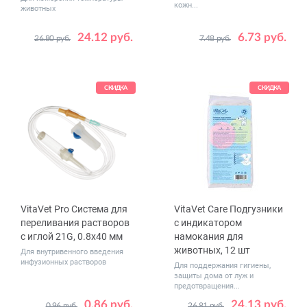
кожн...
животных
24.12 руб.
6.73 руб.
26.80 руб.
7.48 руб.
Размер
№ 2
СКИДКА
СКИДКА
VitaVet Pro Cистема для
VitaVet Care Подгузники
переливания растворов
с индикатором
с иглой 21G, 0.8x40 мм
намокания для
животных, 12 шт
Для внутривенного введения
инфузионных растворов
Для поддержания гигиены,
защиты дома от луж и
предотвращения...
0.86 руб.
24.13 руб.
0.96 руб.
26.81 руб.