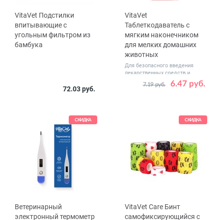
VitaVet Подстилки
VitaVet
впитывающие с
Таблеткодаватель с
угольным фильтром из
мягким наконечником
бамбука
для мелких домашних
животных
Для безопасного введения
лекарственных средств и
кормления
6.47 руб.
7.19 руб.
Размер,
72.03 руб.
40 х 60
60 х 60
см
60 х 90
СКИДКА
СКИДКА
Ветеринарный
VitaVet Care Бинт
электронный термометр
самофиксирующийся с