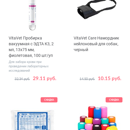
VitaVet Пробирка
VitaVet Care Намордник
вакуумная с ЭДТА К3, 2
нейлоновый для собак,
мл, 13х75 мм,
черный
фиолетовая, 100 шт/уп
Для забора крови при
проведении лабораторных
исследований
29.11 руб.
10.15 руб.
32.34 руб.
14.50 руб.
Размер
№ 0
№ 1
СКИДКА
СКИДКА