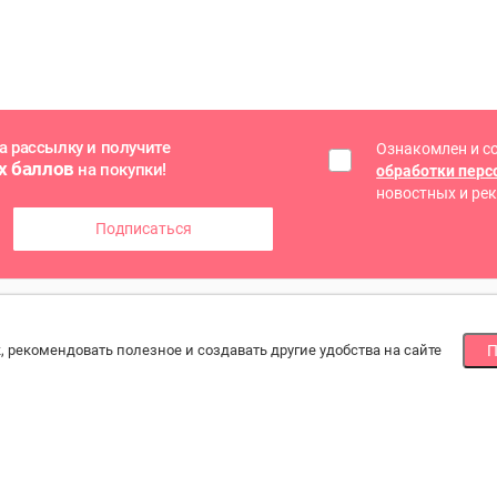
а рассылку и получите
Ознакомлен и с
х баллов
на покупки!
обработки пер
новостных и ре
Подписаться
ГОЕ
СПОСОБЫ ОПЛАТЫ
МЫ
, рекомендовать полезное и создавать другие удобства на сайте
П
Наличными или банковской картой
По
йн оплата
при получении, онлайн банковской картой
ба
зводители и
ртеры
рат товара
акты
По