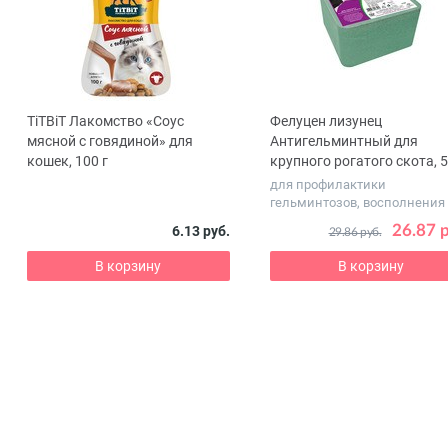
TiTBiT Лакомство «Соус
Фелуцен лизунец
ous
мясной с говядиной» для
Антигельминтный для
кошек, 100 г
крупного рогатого скота, 5
для профилактики
гельминтозов, восполнения
дефицита соли, ма...
26.87 
6.13 руб.
29.86 руб.
В корзину
В корзину