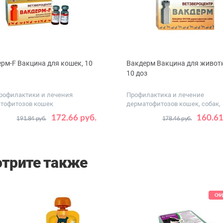
рм-F Вакцина для кошек, 10
Вакдерм Вакцина для живот
10 доз
рофилактики и лечения
Профилактика и лечение
тофитозов кошек
дерматофитозов кошек, собак,
пушных з...
172.66 руб.
160.61
191.84 руб.
178.46 руб.
трите также
СКИ