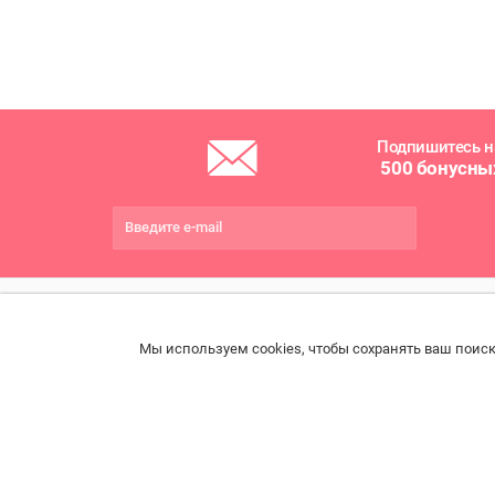
Подпишитесь н
500 бонусны
ПОМОЩЬ
РАЗДЕЛЫ
ДРУ
Мы используем cookies, чтобы сохранять ваш поиск
Связаться с нами
Каталог
Онла
Права потребителя
Ветаптека
Прои
импо
Образцы платежных
Бренды
документов
Возв
Доставка и оплата
Договор розничной
Конт