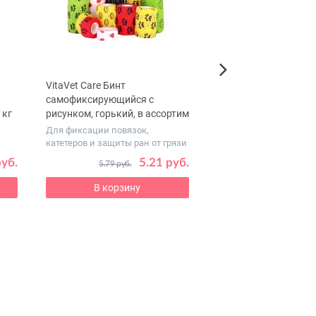
VitaVet Care Бинт
Воск «ПАВ-СЕЙВ» для
Next
самофиксирующийся с
кожи питомцев, 50 г
 кг
рисунком, горький, в ассортим
Для фиксации повязок,
катетеров и защиты ран от грязи
руб.
5.21 руб.
6
5.79 руб.
8.51 руб.
В корзину
В корзину