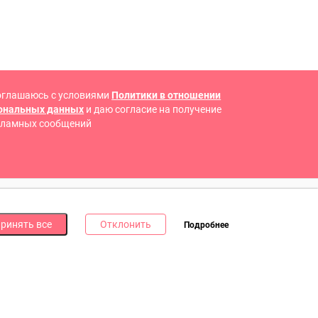
оглашаюсь с условиями
Политики в отношении
сональных данных
и даю согласие на получение
кламных сообщений
 В СОЦИАЛЬНЫХ СЕТЯХ
ринять все
Отклонить
Подробнее
дпишись на наши соцсети и получи
10 бонусных
ллов
за каждую!
литика в отношении обработки файлов cookie