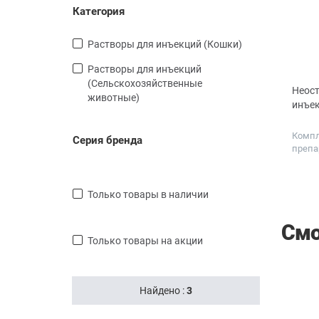
Категория
Растворы для инъекций (Кошки)
Растворы для инъекций
(Сельскохозяйственные
Неост
животные)
инъе
Компл
Серия бренда
препа
Объем
только товары в наличии
Смо
только товары на акции
СКИДКА
СКИДКА
Найдено :
3