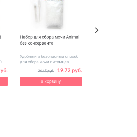
t
Набор для сбора мочи Animal
Nord Farm Лакомств
Next
без консерванта
из утки для собак
Удобный и безопасный способ
0
для сбора мочи питомцев
руб.
19.72 руб.
8
24.65 руб.
10.39 руб.
В корзину
В корзину