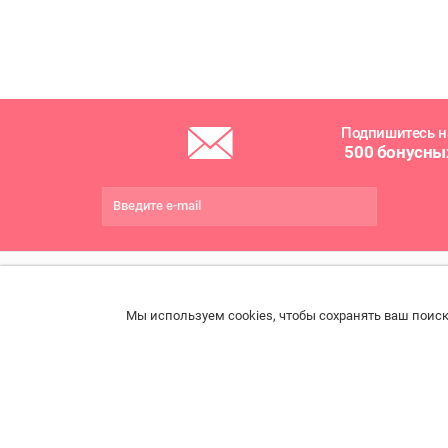
Подпишитесь н
500 бонусны
ПОМОЩЬ
РАЗДЕЛЫ
ДРУ
Мы используем cookies, чтобы сохранять ваш поиск
Связаться с нами
Каталог
Онла
Права потребителя
Ветаптека
Прои
импо
Образцы платежных
Бренды
документов
Возв
Доставка и оплата
Договор розничной
Конт