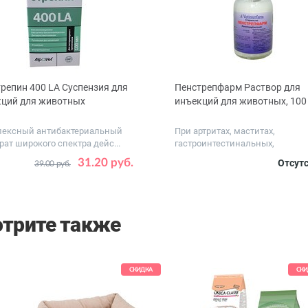
репин 400 LA Суспензия для
Пенстрепфарм Раствор для
кций для животных
инъекций для животных, 100
ексный антибактериальный
При артритах, маститах,
рат широкого спектра дейс...
гастроинтестинальных,
респираторных ...
, мл
100
31.20 руб.
Отсут
39.00 руб.
трите также
СКИДКА
СКИ