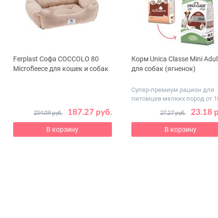
Ferplast Софа COCCOLO 80
Корм Unica Classe Mini Adul
ous
Microfleece для кошек и собак
для собак (ягненок)
Супер-премиум рацион для
питомцев мелких пород от 1
месяцев
187.27 руб.
23.18 
234.09 руб.
27.27 руб.
В корзину
В корзину