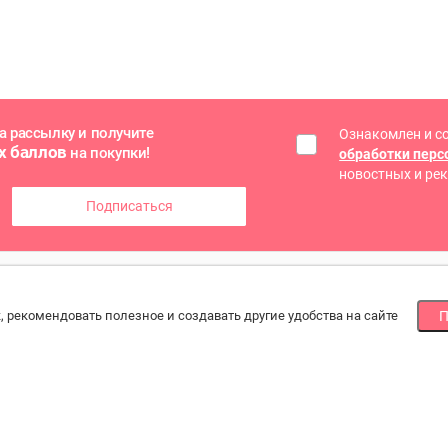
а рассылку и получите
Ознакомлен и с
х баллов
на покупки!
обработки пер
новостных и ре
Подписаться
ГОЕ
СПОСОБЫ ОПЛАТЫ
МЫ
, рекомендовать полезное и создавать другие удобства на сайте
П
Наличными или банковской картой
По
йн оплата
при получении, онлайн банковской картой
ба
зводители и
ртеры
рат товара
акты
По