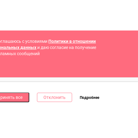
оглашаюсь с условиями
Политики в отношении
сональных данных
и даю согласие на получение
кламных сообщений
 В СОЦИАЛЬНЫХ СЕТЯХ
ринять все
Отклонить
Подробнее
дпишись на наши соцсети и получи
10 бонусных
ллов
за каждую!
литика в отношении обработки файлов cookie