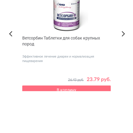
к
Ветсорбин Таблетки для собак крупных
Beezt
Next
пород
Previous
Эффективное лечение диареи и нормализация
пищеварения
 руб.
23.79 руб.
26.43 руб.
В корзину