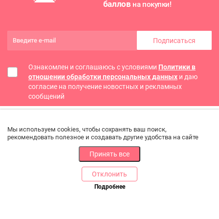
баллов
на покупки!
Подписаться
Ознакомлен и соглашаюсь с условиями
Политики в
отношении обработки персональных данных
и даю
согласие на получение новостных и рекламных
сообщений
Мы используем cookies, чтобы сохранять ваш поиск,
рекомендовать полезное и создавать другие удобства на сайте
Принять все
Отклонить
РАЗДЕЛЫ
ДРУГОЕ
Подробнее
Позвоните нам
Каталог
Онлайн оплата
Ветаптека
Производители и импортеры