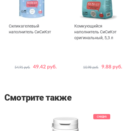
Силикагелевый
Комкующийся
наполнитель СиСиКэт
наполнитель СиСиКэт
оригинальный, 5,3 л
49.42 руб.
9.88 руб.
54.91 руб.
10.98 руб.
Объем,
3.8
7.6
л
Смотрите также
КИДКА
СКИДКА