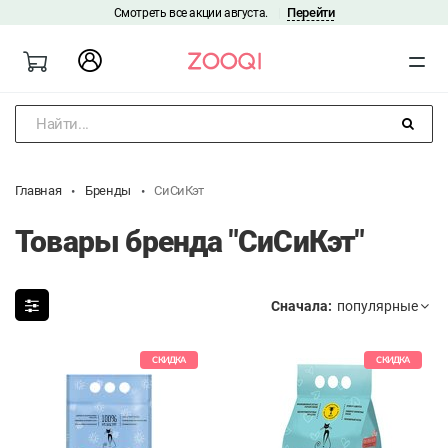
Перейти
Смотреть все акции августа.
|
Найти...
Главная
Бренды
СиСиКэт
Товары бренда "СиСиКэт"
Сначала:
СКИДКА
СКИДКА