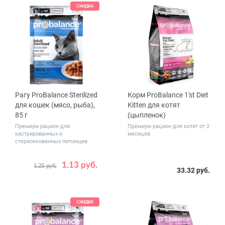
СКИДКА
Рагу ProBalance Sterilized
Корм ProBalance 1'st Diet
для кошек (мясо, рыба),
Kitten для котят
85 г
(цыпленок)
Премиум рацион для
Премиум рацион для котят от 2
кастрированных и
месяцев
стерилизованных питомцев
1.13 руб.
1.25 руб.
Количество
Вес, кг
33.32 руб.
1
28
0.4
1.8
10
в упаковке,
шт.
СКИДКА