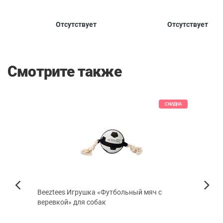
Количество
Отсутствует
Отсутствует
1
28
в упаковке,
шт.
Смотрите также
СКИДКА
ля
Beeztees Игрушка «Футбольный мяч с
Корм
Next
веревкой» для собак
(птиц
Previous