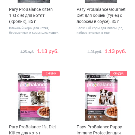
Рагу ProBalance Kitten
Рагу ProBalance Gourmet
1`st diet для котят
Diet для кошек (тунец с
(кролик), 85 г
лососем в соусе), 85 г
Влажный корм для котят,
Влажный корм для питомцев,
беременных и кормящих кошек
избирательных в еде
1.13 руб.
1.13 руб.
1.25 руб.
1.25 руб.
Количество
Количество
1
28
1
28
в упаковке,
в упаковке,
шт.
шт.
СКИДКА
СКИДКА
Рагу ProBalance 1'st Diet
Пауч ProBalance Puppy
Kitten для котят
Immuno Protection для