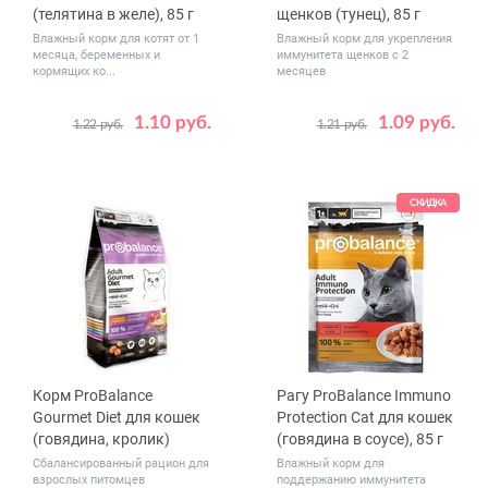
(телятина в желе), 85 г
щенков (тунец), 85 г
Влажный корм для котят от 1
Влажный корм для укрепления
месяца, беременных и
иммунитета щенков с 2
кормящих ко...
месяцев
1.10 руб.
1.09 руб.
1.22 руб.
1.21 руб.
Количество
Количество
1
28
1
28
в упаковке,
в упаковке,
шт.
шт.
СКИДКА
Корм ProBalance
Рагу ProBalance Immuno
Gourmet Diet для кошек
Protection Cat для кошек
(говядина, кролик)
(говядина в соусе), 85 г
Сбалансированный рацион для
Влажный корм для
взрослых питомцев
поддержанию иммунитета