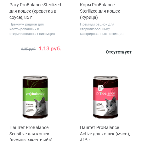
Рагу ProBalance Sterilized
Корм ProBalance
для кошек (креветка в
Sterilized для кошек
соусе), 85 г
(курица)
Премиум рацион для
Премиум рацион для
кастрированных и
стерилизованных/
стерилизованных питомцев
кастрированных питомцев
1.13 руб.
1.25 руб.
Количество
Вес, кг
Отсутствует
1
28
0.4
1.8
10
в упаковке,
шт.
Паштет ProBalance
Паштет ProBalance
Sensitive для кошек
Active для кошек (мясо),
(курица, мясо, рыба),
415 г