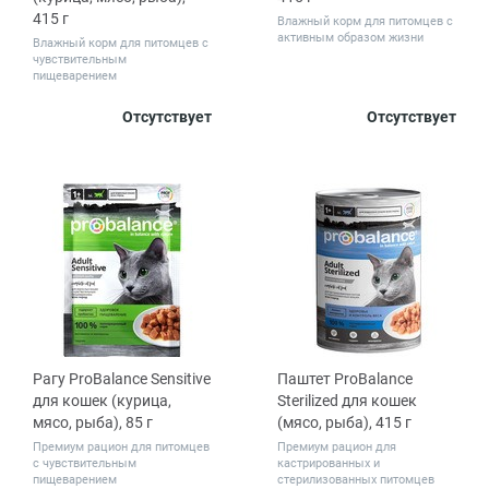
415 г
Влажный корм для питомцев с
активным образом жизни
Влажный корм для питомцев с
чувствительным
пищеварением
Отсутствует
Отсутствует
Рагу ProBalance Sensitive
Паштет ProBalance
для кошек (курица,
Sterilized для кошек
мясо, рыба), 85 г
(мясо, рыба), 415 г
Премиум рацион для питомцев
Премиум рацион для
с чувствительным
кастрированных и
пищеварением
стерилизованных питомцев