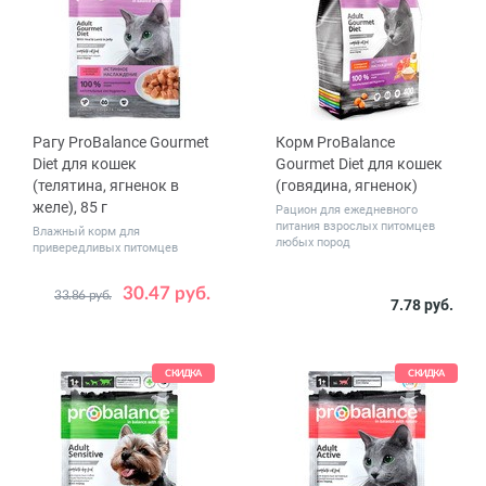
Рагу ProBalance Gourmet
Корм ProBalance
Diet для кошек
Gourmet Diet для кошек
(телятина, ягненок в
(говядина, ягненок)
желе), 85 г
Рацион для ежедневного
питания взрослых питомцев
Влажный корм для
любых пород
привередливых питомцев
30.47 руб.
33.86 руб.
Количество
Вес, кг
7.78 руб.
28
0.4
1.8
10
в упаковке,
шт.
СКИДКА
СКИДКА