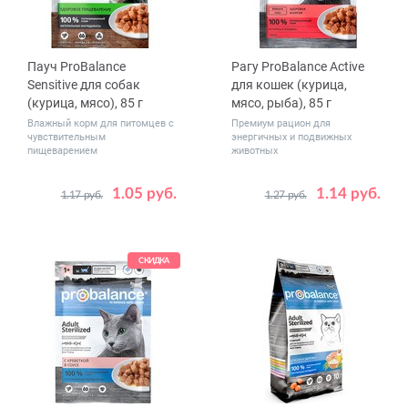
Пауч ProBalance
Рагу ProBalance Active
Sensitive для собак
для кошек (курица,
(курица, мясо), 85 г
мясо, рыба), 85 г
Влажный корм для питомцев с
Премиум рацион для
чувствительным
энергичных и подвижных
пищеварением
животных
1.05 руб.
1.14 руб.
1.17 руб.
1.27 руб.
Количество
Количество
1
28
1
28
в упаковке,
в упаковке,
шт.
шт.
СКИДКА