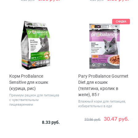
Количество
Количество
1
28
1
28
в упаковке,
в упаковке,
шт.
шт.
СКИДКА
Корм ProBalance
Рагу ProBalance Gourmet
Sensitive для кошек
Diet для кошек
(курица, рис)
(телятина, кролик в
желе), 85 г
Премиум рацион для питомцев
с чувствительным
Влажный корм для питомцев,
пищеварением
избирательных в еде
30.47 руб.
33.86 руб.
Вес, кг
Количество
8.33 руб.
0.4
1.8
10
28
в упаковке,
шт.