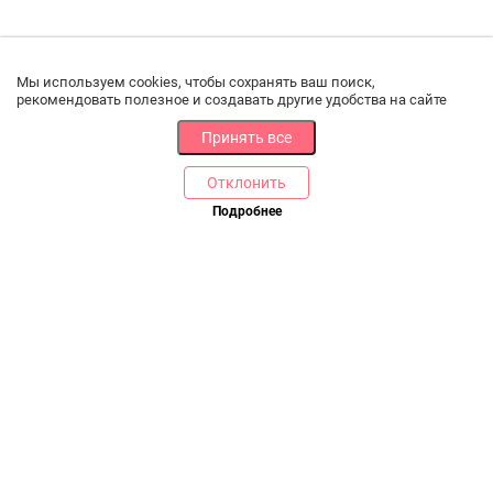
Мы используем cookies, чтобы сохранять ваш поиск,
рекомендовать полезное и создавать другие удобства на сайте
Принять все
Отклонить
РАЗДЕЛЫ
ДРУГОЕ
Подробнее
Позвоните нам
Каталог
Онлайн оплата
Ветаптека
Производители и импортеры
Бренды
Возврат товара
Доставка и оплата
Контакты
Программа лояльности
Статьи
Скидки
Карта сайта
Акции
ПОМОЩЬ