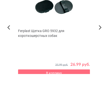
Меню
Ferplast Щетка GRO 5932 для
TiTB
Next
короткошерстных собак
Золот
Previous
26.99 руб.
35.99 руб.
7 руб.
В корзину