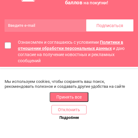
баллов
на покупки!
Подписаться
Ознакомлен и соглашаюсь с условиями
Политики в
отношении обработки персональных данных
и даю
согласие на получение новостных и рекламных
сообщений
Мы используем cookies, чтобы сохранять ваш поиск,
рекомендовать полезное и создавать другие удобства на сайте
Принять все
Отклонить
РАЗДЕЛЫ
ДРУГОЕ
Подробнее
Позвоните нам
Каталог
Онлайн оплата
Ветаптека
Производители и импортеры