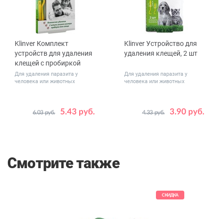
Klinver Комплект
Klinver Устройство для
устройств для удаления
удаления клещей, 2 шт
клещей с пробиркой
Для удаления паразита у
Для удаления паразита у
человека или животных
человека или животных
5.43 руб.
3.90 руб.
6.03 руб.
4.33 руб.
Смотрите также
КИДКА
СКИДКА