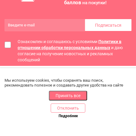
баллов
на покупки!
Подписаться
Ознакомлен и соглашаюсь с условиями
Политики в
отношении обработки персональных данных
и даю
согласие на получение новостных и рекламных
сообщений
Мы используем cookies, чтобы сохранять ваш поиск,
рекомендовать полезное и создавать другие удобства на сайте
Принять все
Отклонить
РАЗДЕЛЫ
ДРУГОЕ
Подробнее
Позвоните нам
Каталог
Онлайн оплата
Ветаптека
Производители и импортеры