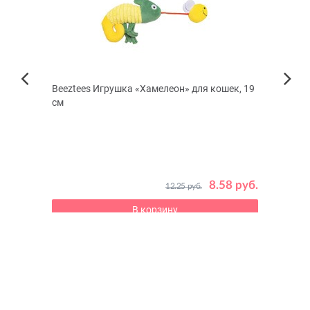
Beeztees Игрушка «Хамелеон» для кошек, 19
Шамп
Next
см
собак
Previous
ров
Для ле
забол
 руб.
8.58 руб.
12.25 руб.
В корзину