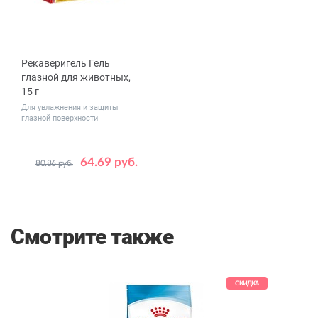
Рекаверигель Гель
глазной для животных,
15 г
Для увлажнения и защиты
глазной поверхности
64.69 руб.
80.86 руб.
Смотрите также
КИДКА
СКИДКА