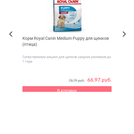
Корм Royal Canin Medium Puppy для щенков
Корм 
Next
(птица)
Mini 
Previous
Супер-премиум рацион для щенков средних размеров до
Моноб
1 года
 руб.
66.97 руб.
78.79 руб.
В корзину