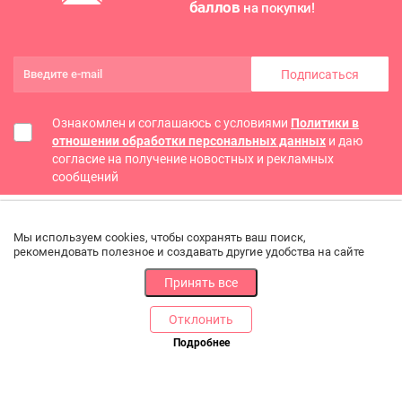
баллов
на покупки!
Подписаться
Ознакомлен и соглашаюсь с условиями
Политики в
отношении обработки персональных данных
и даю
согласие на получение новостных и рекламных
сообщений
Мы используем cookies, чтобы сохранять ваш поиск,
рекомендовать полезное и создавать другие удобства на сайте
Принять все
Отклонить
РАЗДЕЛЫ
ДРУГОЕ
Подробнее
Позвоните нам
Каталог
Онлайн оплата
Ветаптека
Производители и импортеры