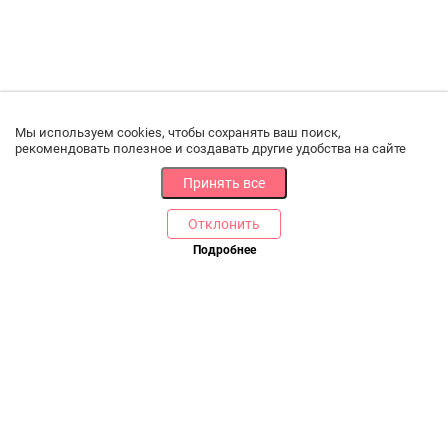
Мы используем cookies, чтобы сохранять ваш поиск,
рекомендовать полезное и создавать другие удобства на сайте
Принять все
Отклонить
РАЗДЕЛЫ
ДРУГОЕ
Подробнее
Позвоните нам
Каталог
Онлайн оплата
Ветаптека
Производители и импортеры
Бренды
Возврат товара
Доставка и оплата
Контакты
Программа лояльности
Статьи
Скидки
Карта сайта
Акции