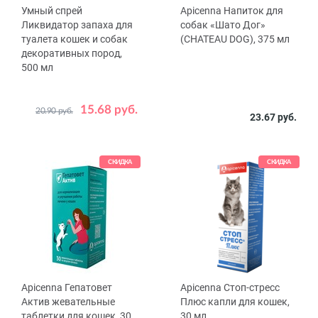
Умный спрей
Apicenna Напиток для
Ликвидатор запаха для
собак «Шато Дог»
туалета кошек и собак
(CHATEAU DOG), 375 мл
декоративных пород,
500 мл
15.68 руб.
20.90 руб.
23.67 руб.
СКИДКА
СКИДКА
Apicenna Гепатовет
Apicenna Стоп-стресс
Актив жевательные
Плюс капли для кошек,
таблетки для кошек, 30
30 мл