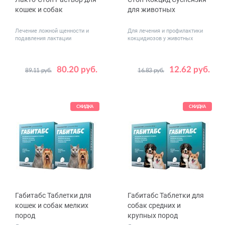
кошек и собак
для животных
Лечение ложной щенности и
Для лечения и профилактики
подавления лактации
кокцидиозов у животных
80.20 руб.
12.62 руб.
89.11 руб.
16.83 руб.
Объем,
Объем,
7
15
10
100
мл
мл
СКИДКА
СКИДКА
Габитабс Таблетки для
Габитабс Таблетки для
кошек и собак мелких
собак средних и
пород
крупных пород