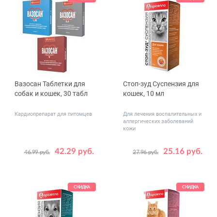
Вазосан Таблетки для
Стоп-зуд Суспензия для
собак и кошек, 30 табл
кошек, 10 мл
Кардиопрепарат для питомцев
Для лечения воспалительных и
аллергических заболеваний
кожи
42.29 руб.
25.16 руб.
46.99 руб.
27.96 руб.
Дозировка,
1.25
2.5
мг
5
СКИДКА
СКИДКА