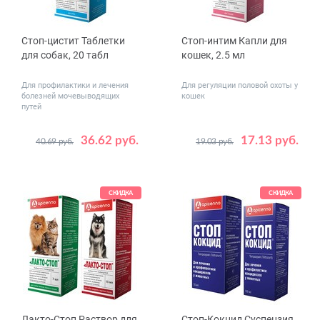
Стоп-цистит Таблетки
Стоп-интим Капли для
для собак, 20 табл
кошек, 2.5 мл
Для профилактики и лечения
Для регуляции половой охоты у
болезней мочевыводящих
кошек
путей
36.62 руб.
17.13 руб.
40.69 руб.
19.03 руб.
СКИДКА
СКИДКА
Лакто-Стоп Раствор для
Стоп-Кокцид Суспензия