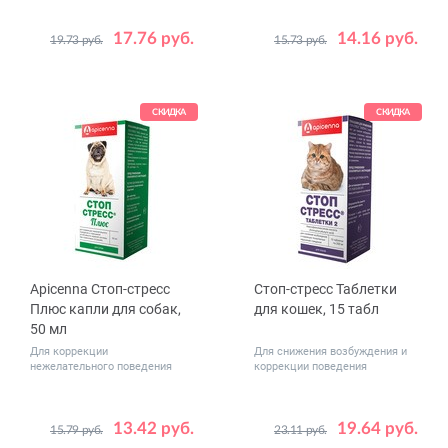
17.76 руб.
14.16 руб.
19.73 руб.
15.73 руб.
Объем,
50
100
мл
СКИДКА
СКИДКА
Apicenna Стоп-стресс
Стоп-стресс Таблетки
Плюс капли для собак,
для кошек, 15 табл
50 мл
Для коррекции
Для снижения возбуждения и
нежелательного поведения
коррекции поведения
13.42 руб.
19.64 руб.
15.79 руб.
23.11 руб.