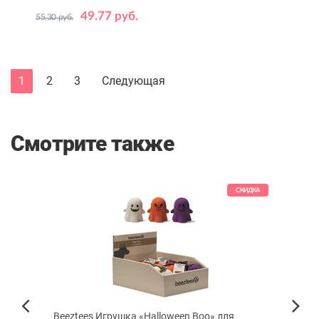
49.77 руб.
55.30 руб.
Объем,
20
100
мл
1
2
3
Следующая
Смотрите также
КИДКА
СКИДКА
к и
Beeztees Игрушка «Halloween Boo» для
Увла