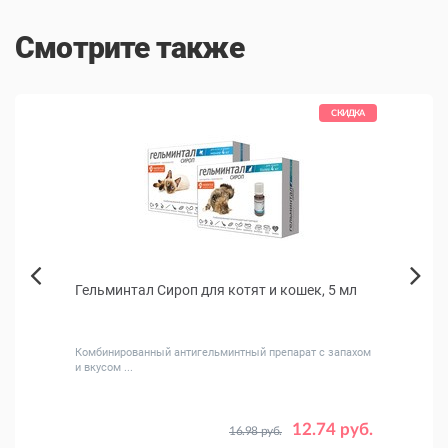
Смотрите также
КИДКА
СКИДКА
 20
Гельминтал Cироп для котят и кошек, 5 мл
Алеза
Next
Previous
тиц
Комбинированный антигельминтный препарат с запахом
Охлаж
и вкусом ...
 руб.
12.74 руб.
16.98 руб.