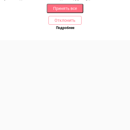
Принять все
Отклонить
РАЗДЕЛЫ
ДРУГОЕ
Подробнее
Позвоните нам
Каталог
Онлайн оплата
Ветаптека
Производители и импортеры
Бренды
Возврат товара
Доставка и оплата
Контакты
Программа лояльности
Статьи
Скидки
Карта сайта
Акции
ПОМОЩЬ
Связаться с нами
Права потребителя
Образцы платежных документов