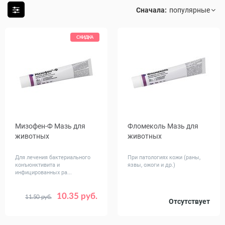
Сначала:
СКИДКА
Мизофен-Ф Мазь для
Фломеколь Мазь для
животных
животных
Для лечения бактериального
При патологиях кожи (раны,
конъюнктивита и
язвы, ожоги и др.)
инфицированных ра...
10.35 руб.
11.50 руб.
Объем,
Объем,
Отсутствует
8
75
8
75
гр
гр