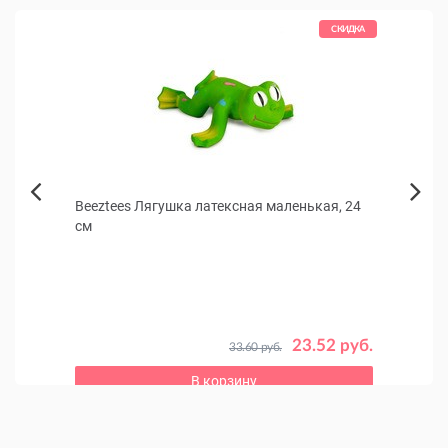
КИДКА
СКИДКА
0 мл
Beeztees Лягушка латексная маленькая, 24
Дана
Next
см
кошек
Previous
Для ун
 руб.
23.52 руб.
33.60 руб.
В корзину