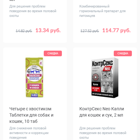
Для решения проблем
Комбинированный
поведения во время половой
гормональный препарат для
охоты
питомцев
13.34 руб.
114.77 руб.
14.82 руб.
127.52 руб.
СКИДКА
СКИДКА
Четыре с хвостиком
КонтрСекс Neo Капли
Таблетки для собак и
для кошек и сук, 2 мл
кошек, 10 таб
Для снижения половой
Для решения проблем
активности и коррекции
поведения во время половой
поведения
охоты