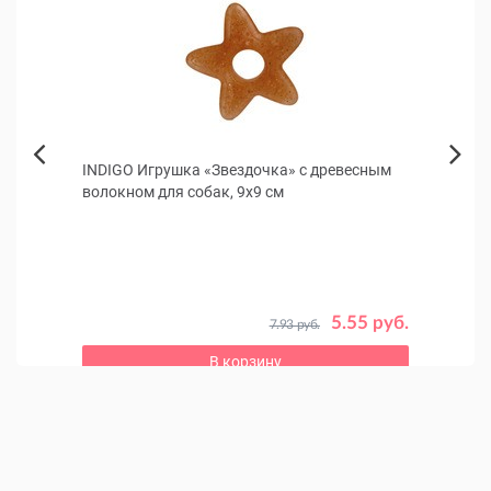
а)
INDIGO Игрушка «Звездочка» с древесным
Корм
Next
волокном для собак, 9x9 см
тыкв
Previous
о 12
Полно
пород
 руб.
5.55 руб.
7.93 руб.
В корзину