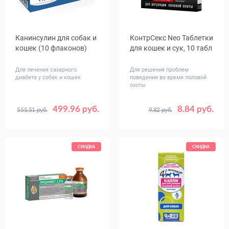
Канинсулин для собак и
КонтрСекс Neo Таблетки
кошек (10 флаконов)
для кошек и сук, 10 табл
Для лечения сахарного
Для решения проблем
диабета у собак и кошек
поведения во время половой
охоты
499.96 руб.
8.84 руб.
555.51 руб.
9.82 руб.
СКИДКА
СКИДКА