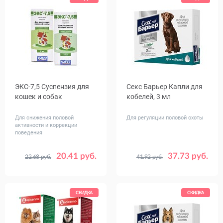
ЭКС-7,5 Суспензия для
Секс Барьер Капли для
кошек и собак
кобелей, 3 мл
Для снижения половой
Для регуляции половой охоты
активности и коррекции
поведения
20.41 руб.
37.73 руб.
22.68 руб.
41.92 руб.
Объем,
3
5
мл
СКИДКА
СКИДКА