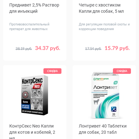
Преднивет 2,5% Раствор
Четыре с хвостиком
для инъекций
Капли для собак, 5 мл
Противовоспалительный
Для регуляции половой охоты и
препарат для животных
коррекции поведения
34.37 руб.
15.79 руб.
38.19 руб.
17.54 руб.
Объем,
10 (5 флаконов)
мл
50
СКИДКА
СКИДКА
КонтрСекс Neo Капли
Лонтривет 40 Таблетки
для котов и кобелей, 2
для собак, 20 табл
мл