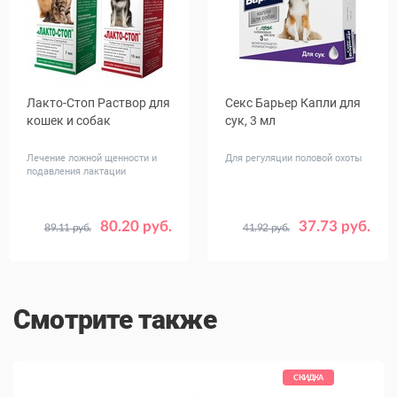
Лакто-Стоп Раствор для
Секс Барьер Капли для
кошек и собак
сук, 3 мл
Лечение ложной щенности и
Для регуляции половой охоты
подавления лактации
80.20 руб.
37.73 руб.
89.11 руб.
41.92 руб.
Объем,
7
15
мл
Смотрите также
КИДКА
СКИДКА