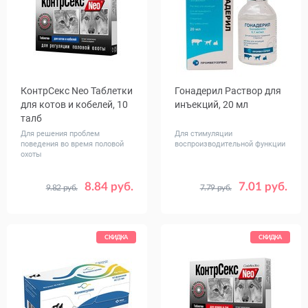
КонтрСекс Neo Таблетки
Гонадерил Раствор для
для котов и кобелей, 10
инъекций, 20 мл
талб
Для решения проблем
Для стимуляции
поведения во время половой
воспроизводительной функции
охоты
8.84 руб.
7.01 руб.
9.82 руб.
7.79 руб.
СКИДКА
СКИДКА