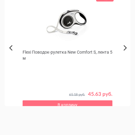
сех
Flexi Поводок-рулетка New Comfort S, лента 5
Поле
Next
м
Previous
 руб.
45.63 руб.
65.18 руб.
В корзину