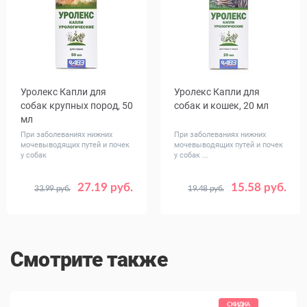
Уролекс Капли для
Уролекс Капли для
собак крупных пород, 50
собак и кошек, 20 мл
мл
При заболеваниях нижних
При заболеваниях нижних
мочевыводящих путей и почек
мочевыводящих путей и почек
у собак
у собак ...
27.19 руб.
15.58 руб.
33.99 руб.
19.48 руб.
Смотрите также
КИДКА
СКИДКА