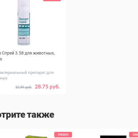
 Спрей 3.58 для животных,
л
актериальный препарат для
тных
28.75 руб.
31.94 руб.
трите также
СКИДКА
СКИ