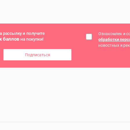
а рассылку и получите
Ознакомлен и с
х баллов
на покупки!
обработки пер
новостных и ре
Подписаться