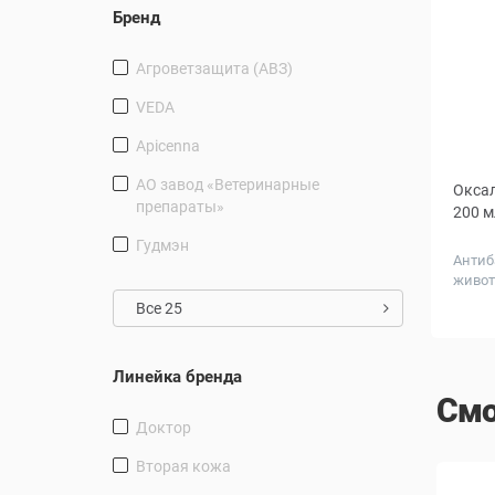
Бренд
Агроветзащита (АВЗ)
VEDA
Apicenna
АО завод «Ветеринарные
Оксал
препараты»
200 м
Гудмэн
Антиб
живо
Все 25
Линейка бренда
Смо
Доктор
Вторая кожа
СКИДКА