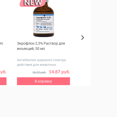
um
Энрофлон 2,5% Раствор для
Beeztees Пуходерка д
Next
инъекций, 50 мл
черно-серая
Антибиотик широкого спектра
действия для животных
руб.
14.87 руб.
24
16.52 руб.
32.83 руб.
В корзину
В корзину