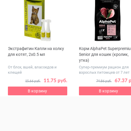
Экстрафитин Капли на холку
Корм AlphaPet Superpremi
ous
для котят, 2х0.5 мл
Senior для кошек (кролик,
утка)
От блох, вшей, власоедов и
Супер-премиум рацион для
клещей
взрослых питомцев от 7 лет
11.75 руб.
67.37 
15.66 руб.
74.86 руб.
В корзину
В корзину