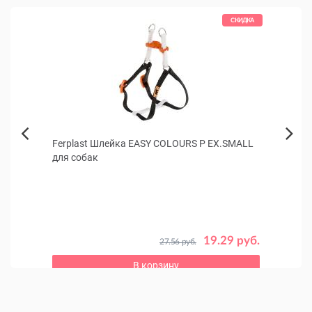
КИДКА
СКИДКА
кошек
Ferplast Шлейка EASY COLOURS P EX.SMALL
Beez
Next
для собак
кошек
Previous
 руб.
19.29 руб.
27.56 руб.
В корзину