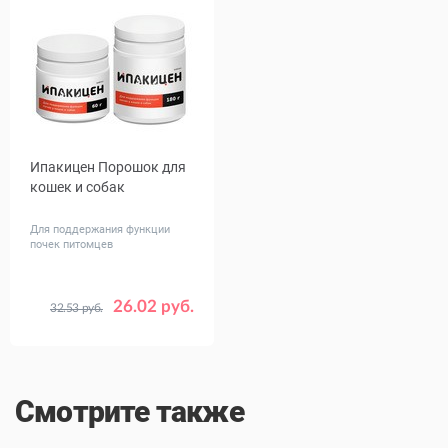
Ипакицен Порошок для
кошек и собак
Для поддержания функции
почек питомцев
26.02 руб.
32.53 руб.
Объем,
60
180
гр
Смотрите также