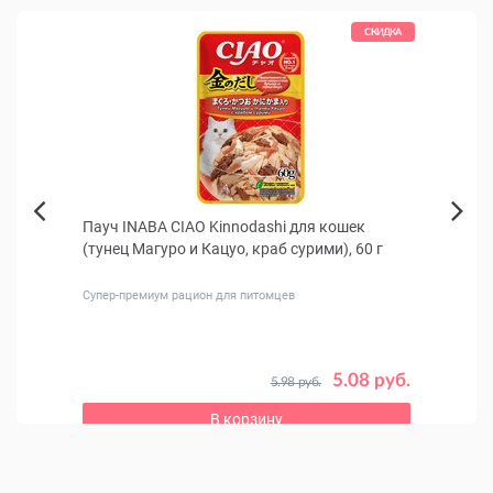
КИДКА
СКИДКА
Пауч INABA CIAO Kinnodashi для кошек
Корм 
Next
 г
(тунец Магуро и Кацуо, краб сурими), 60 г
коше
Previous
Супер-премиум рацион для питомцев
Рацион
 руб.
5.08 руб.
5.98 руб.
В корзину