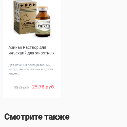
Азикан Раствор для
инъекций для животных
Для лечения респираторных,
желудочно-кишечных и других
инфек...
25.78 руб.
32.22 руб.
Объем,
20
мл
Смотрите также