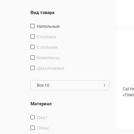
Вид товара
напольные
столбики
С полками
комплексы
Двухэтажные
Все 10
Cat H
«Плит
Материал
джут
плюш