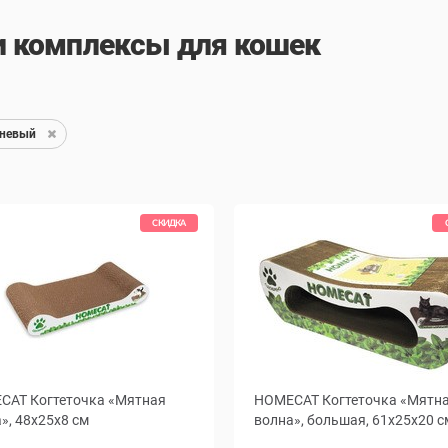
и комплексы для кошек
невый
СКИДКА
CAT Когтеточка «Мятная
HOMECAT Когтеточка «Мятн
», 48x25x8 см
волна», большая, 61x25x20 с