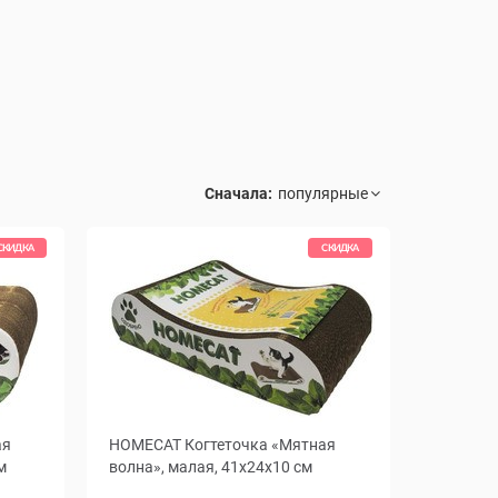
Сначала:
СКИДКА
СКИДКА
ая
HOMECAT Когтеточка «Мятная
м
волна», малая, 41x24x10 см