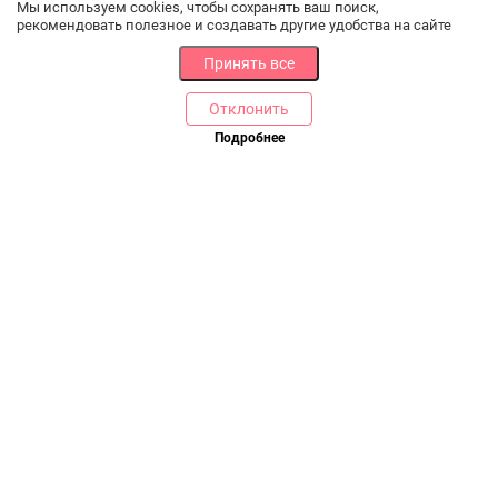
Мы используем cookies, чтобы сохранять ваш поиск,
рекомендовать полезное и создавать другие удобства на сайте
Принять все
Отклонить
Подробнее
В корзину
Купить в 1 клик
РАЗДЕЛЫ
ДРУГОЕ
Каталог
Онлайн оплата
Ветаптека
Производители и импортеры
Бренды
Возврат товара
Доставка и оплата
Контакты
Программа лояльности
Статьи
Скидки
Карта сайта
Акции