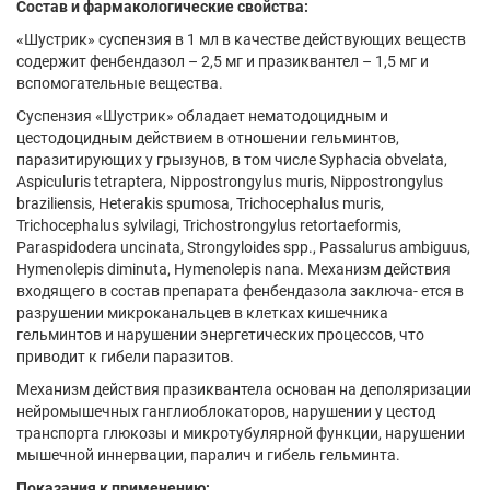
Состав и фармакологические свойства:
«Шустрик» суспензия в 1 мл в качестве действующих веществ
содержит фенбендазол – 2,5 мг и празиквантел – 1,5 мг и
вспомогательные вещества.
Суспензия «Шустрик» обладает нематодоцидным и
цестодоцидным действием в отношении гельминтов,
паразитирующих у грызунов, в том числе Syphacia obvelata,
Aspiculuris tetraptera, Nippostrongylus muris, Nippostrongylus
braziliensis, Heterakis spumosa, Trichocephalus muris,
Trichocephalus sylvilagi, Trichostrongylus retortaeformis,
Paraspidodera uncinata, Strongyloides spp., Passalurus ambiguus,
Hymenolepis diminuta, Hymenolepis nana. Механизм действия
входящего в состав препарата фенбендазола заключа- ется в
разрушении микроканальцев в клетках кишечника
гельминтов и нарушении энергетических процессов, что
приводит к гибели паразитов.
Механизм действия празиквантела основан на деполяризации
нейромышечных ганглиоблокаторов, нарушении у цестод
транспорта глюкозы и микротубулярной функции, нарушении
мышечной иннервации, паралич и гибель гельминта.
Показания к применению: