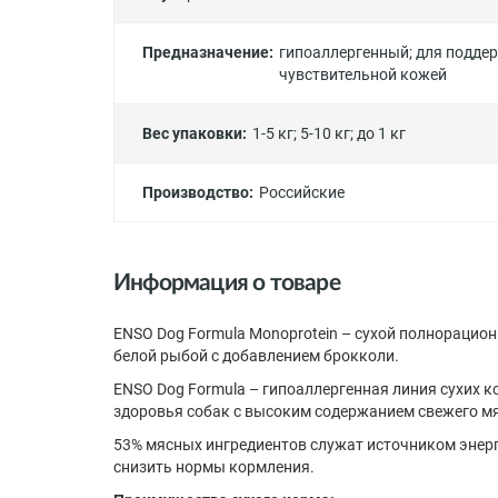
Предназначение:
гипоаллергенный
;
для подде
чувствительной кожей
Вес упаковки:
1-5 кг
;
5-10 кг
;
до 1 кг
Производство:
Российские
Информация о товаре
ENSO Dog Formula Monoprotein – сухой полнорацио
белой рыбой с добавлением брокколи.
ENSO Dog Formula – гипоаллергенная линия сухих 
здоровья собак с высоким содержанием свежего мяс
53% мясных ингредиентов служат источником энер
снизить нормы кормления.