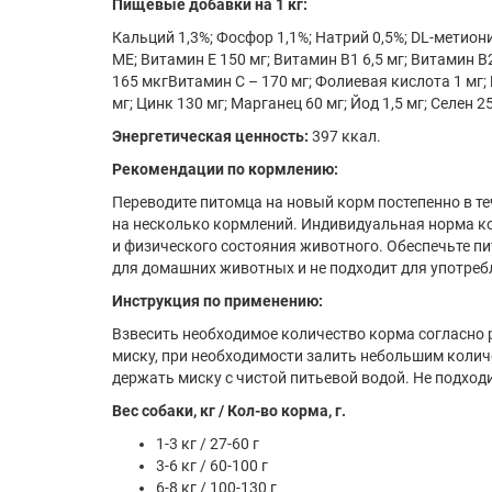
Пищевые добавки на 1 кг:
Кальций 1,3%; Фосфор 1,1%; Натрий 0,5%; DL-метиони
МЕ; Витамин Е 150 мг; Витамин В1 6,5 мг; Витамин В
165 мкгВитамин С – 170 мг; Фолиевая кислота 1 мг; 
мг; Цинк 130 мг; Марганец 60 мг; Йод 1,5 мг; Селен 2
Энергетическая ценность:
397 ккал.
Рекомендации по кормлению:
Переводите питомца на новый корм постепенно в т
на несколько кормлений. Индивидуальная норма ко
и физического состояния животного. Обеспечьте п
для домашних животных и не подходит для употреб
Инструкция по применению:
Взвесить необходимое количество корма согласно
миску, при необходимости залить небольшим количе
держать миску с чистой питьевой водой. Не подход
Вес собаки, кг / Кол-во корма, г.
1-3 кг / 27-60 г
3-6 кг / 60-100 г
6-8 кг / 100-130 г