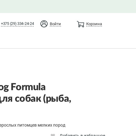
+375 (29) 334-24-24
Войти
Корзина
g Formula
ля собак (рыба,
зрослых питомцев мелких пород
Добавить в избранное