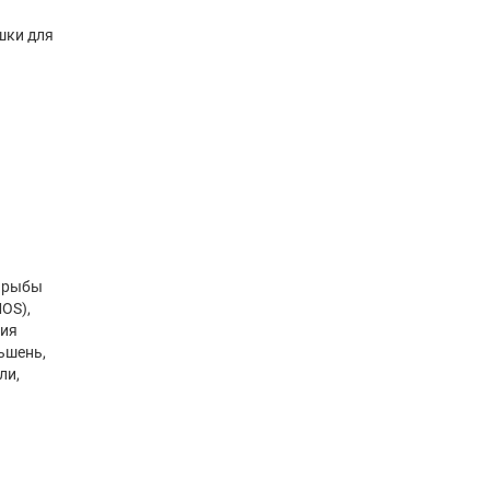
шки для
о рыбы
OS),
рия
ьшень,
ли,