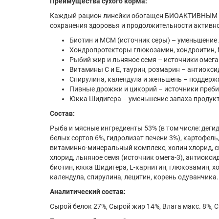
Преимущества сухого корма:
Каждый рацион линейки обогащен БИОАКТИВНЫМ ко
сохранения здоровья и продолжительности активн
Биотин и МСМ (источник серы) – уменьшение 
Хондропротекторы глюкозамин, хондроитин, 
Рыбий жир и льняное семя – источники омега-
Витамины С и Е, таурин, розмарин – антиокс
Спирулина, календула и женьшень – поддер
Пивные дрожжи и цикорий – источники преби
Юкка Шидигера – уменьшение запаха продук
Состав:
Рыба и мясные ингредиенты 53% (в том числе: деги
белых сортов 6%, гидролизат печени 3%), картофел
витаминно-минеральный комплекс, холин хлорид, с
хлорид, льняное семя (источник омега-3), антиокси
биотин, юкка Шидигера, L-карнитин, глюкозамин, х
календула, спирулина, лецитин, корень одуванчика.
Аналитический состав:
Сырой белок 27%, Сырой жир 14%, Влага макс. 8%, С