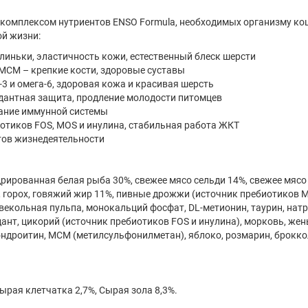
мплексом нутриентов ENSO Formula, необходимых организму ко
ой жизни:
линьки, эластичность кожи, естественный блеск шерсти
МСМ – крепкие кости, здоровые суставы
3 и омега-6, здоровая кожа и красивая шерсть
идантная защита, продление молодости питомцев
жание иммунной системы
отиков FOS, MOS и инулина, стабильная работа ЖКТ
тов жизнедеятельности
дрированная белая рыба 30%, свежее мясо сельди 14%, свежее мяс
ь, горох, говяжий жир 11%, пивные дрожжи (источник пребиотиков M
векольная пульпа, монокальций фосфат, DL-метионин, таурин, нат
дант, цикорий (источник пребиотиков FOS и инулина), морковь, жен
ондроитин, МСМ (метилсульфонилметан), яблоко, розмарин, брокко
ырая клетчатка 2,7%, Сырая зола 8,3%.