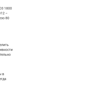
 D3 1800
В12 –
езо 80
елить
тивности
ительно
ы в
егда