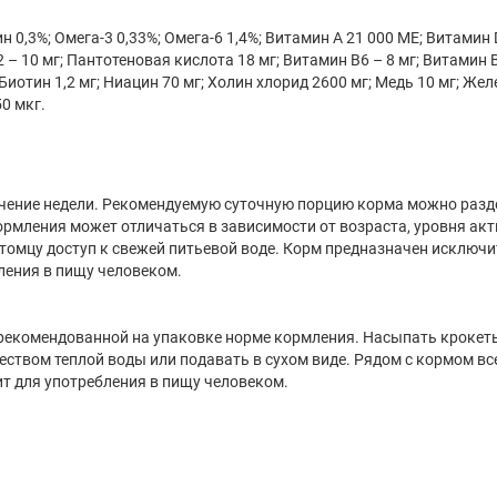
н 0,3%; Омега-3 0,33%; Омега-6 1,4%; Витамин А 21 000 МЕ; Витамин
2 – 10 мг; Пантотеновая кислота 18 мг; Витамин В6 – 8 мг; Витамин 
Биотин 1,2 мг; Ниацин 70 мг; Холин хлорид 2600 мг; Медь 10 мг; Жел
50 мкг.
ечение недели. Рекомендуемую суточную порцию корма можно разд
рмления может отличаться в зависимости от возраста, уровня ак
итомцу доступ к свежей питьевой воде. Корм предназначен исключ
ления в пищу человеком.
 рекомендованной на упаковке норме кормления. Насыпать крокет
ством теплой воды или подавать в сухом виде. Рядом с кормом вс
ит для употребления в пищу человеком.