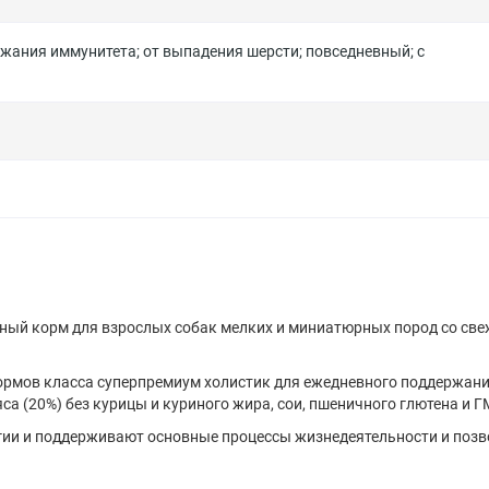
ржания иммунитета
;
от выпадения шерсти
;
повседневный
;
с
нный корм для взрослых собак мелких и миниатюрных пород со св
кормов класса суперпремиум холистик для ежедневного поддержан
а (20%) без курицы и куриного жира, сои, пшеничного глютена и Г
гии и поддерживают основные процессы жизнедеятельности и поз