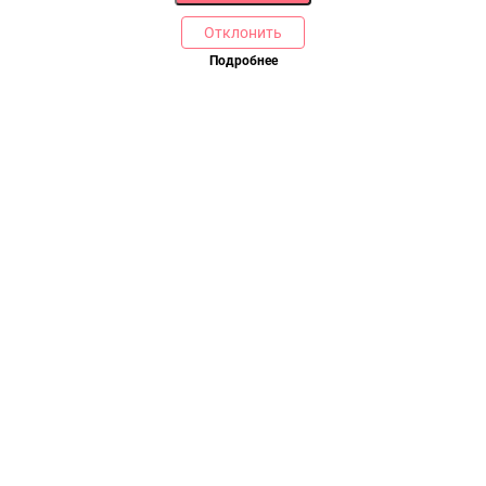
Отклонить
Подробнее
Купить в 1 клик
В корзину
РАЗДЕЛЫ
ДРУГОЕ
Каталог
Онлайн оплата
Ветаптека
Производители и импортеры
Бренды
Возврат товара
Доставка и оплата
Контакты
Программа лояльности
Статьи
Скидки
Карта сайта
Акции
ПОМОЩЬ