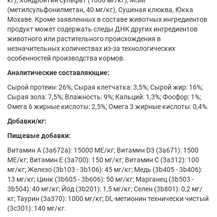
кг), Хондроитин сульфат (1000 мг/кг), MSM
(метилсульфонилметан, 40 мг/кг), Сушеная клюква, Юкка
Мохаве. Кроме заявленных в составе животных ингредиентов
продукт может содержать следы ДНК других ингредиентов
животного или растительного происхождения в
незначительных количествах из-за технологических
особенностей производства кормов.
Аналитические составляющие:
Сырой протеин: 26%; Сырая клетчатка: 3,5%; Сырой жир: 16%;
Сырая зола: 7,5%; Влажность: 9%; Кальций: 1,3%; Фосфор: 1%;
Омега 6 жирные кислоты: 2,5%; Омега 3 жирные кислоты: 0,4%.
Добавки/кг:
Пищевые добавки:
Витамин А (3а672а): 15000 МЕ/кг; Витамин D3 (3а671): 1500
МЕ/кг; Витамин Е (3а700): 150 мг/кг; Витамин С (3а312): 100
мг/кг; Железо (3b103 - 3b106): 45 мг/кг; Медь (3b405 - 3b406):
13 мг/кг; Цинк (3b605 - 3b606): 50 мг/кг; Марганец (3b503 -
3b504): 40 мг/кг; Йод (3b201): 1,5 мг/кг; Селен (3b801): 0,2 мг/
кг; Таурин (3a370): 1000 мг/кг; DL-метионин технически чистый
(3c301): 140 мг/кг.