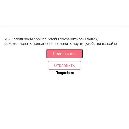
Мы используем cookies, чтобы сохранять ваш поиск,
рекомендовать полезное и создавать другие удобства на сайте
Принять все
Отклонить
Подробнее
В корзину
Купить в 1 клик
РАЗДЕЛЫ
ДРУГОЕ
Каталог
Онлайн оплата
Ветаптека
Производители и импортеры
Бренды
Возврат товара