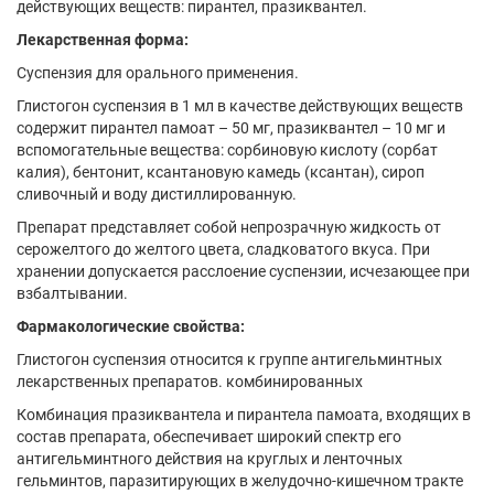
действующих веществ: пирантел, празиквантел.
Лекарственная форма:
Суспензия для орального применения.
Глистогон суспензия в 1 мл в качестве действующих веществ
содержит пирантел памоат – 50 мг, празиквантел – 10 мг и
вспомогательные вещества: сорбиновую кислоту (сорбат
калия), бентонит, ксантановую камедь (ксантан), сироп
сливочный и воду дистиллированную.
Препарат представляет собой непрозрачную жидкость от
серожелтого до желтого цвета, сладковатого вкуса. При
хранении допускается расслоение суспензии, исчезающее при
взбалтывании.
Фармакологические свойства:
Глистогон суспензия относится к группе антигельминтных
лекарственных препаратов. комбинированных
Комбинация празиквантела и пирантела памоата, входящих в
состав препарата, обеспечивает широкий спектр его
антигельминтного действия на круглых и ленточных
гельминтов, паразитирующих в желудочно-кишечном тракте