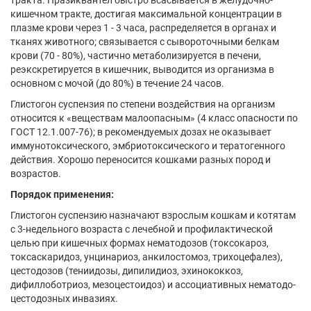
тракта. Празиквантел быстро всасывается в желудочно-
кишечном тракте, достигая максимальной концентрации в
плазме крови через 1 - 3 часа, распределяется в органах и
тканях животного; связывается с сывороточными белкам
крови (70 - 80%), частично метаболизируется в печени,
реэкскретируется в кишечник, выводится из организма в
основном с мочой (до 80%) в течение 24 часов.
Глистогон суспензия по степени воздействия на организм
относится к «веществам малоопасным» (4 класс опасности по
ГОСТ 12.1.007-76); в рекомендуемых дозах не оказывает
иммунотоксического, эмбриотоксического и тератогенного
действия. Хорошо переносится кошками разных пород и
возрастов.
Порядок применения:
Глистогон суспензию назначают взрослым кошкам и котятам
с 3-недельного возраста с лечебной и профилактической
целью при кишечных формах нематодозов (токсокароз,
токсаскаридоз, унцинариоз, анкилостомоз, трихоцефалез),
цестодозов (тениидозы, дипилидиоз, эхинококкоз,
дифиллоботриоз, мезоцестоидоз) и ассоциативных нематодо-
цестодозных инвазиях.