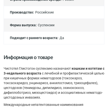
Производство:
Российские
Форма выпуска:
Суспензии
Подходит с раннего возраста:
Да
Информация о товаре
Чистотел Глистогон суспензию назначают
кошкам и котятам с
3-недельного возраста
с лечебной и профилактической целью
при кишечных формах нематодозов (токсокароз,
токсаскаридоз, унцинариоз, анкилостомоз, трихоцефалез),
цестодозов (тениидозы, дипилидиоз, эхинококкоз,
дифиллоботриоз, мезоцестоидоз) и ассоциативных нематодо-
цестодозных инвазиях.
Международные непатентованные наименования