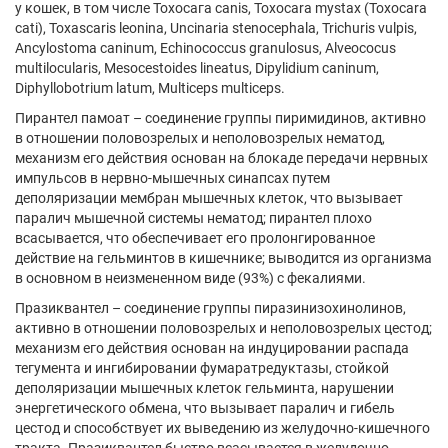
у кошек, в том числе Тохосага сanis, Toxocara mystax (Toxocara
cati), Toxascaris leonina, Uncinaria stenocephala, Trichuris vulpis,
Ancylostoma caninum, Echinococcus granulosus, Alveococus
multilocularis, Mesocestoides lineatus, Dipylidium caninum,
Diphyllobotrium latum, Multiceps multiceps.
Пирантел памоат – соединение группы пиримидинов, активно
в отношении половозрелых и неполовозрелых нематод,
механизм его действия основан на блокаде передачи нервных
импульсов в нервно-мышечных синапсах путем
деполяризации мембран мышечных клеток, что вызывает
паралич мышечной системы нематод; пирантел плохо
всасывается, что обеспечивает его пролонгированное
действие на гельминтов в кишечнике; выводится из организма
в основном в неизмененном виде (93%) с фекалиями.
Празиквантел – соединение группы пиразинизохинолинов,
активно в отношении половозрелых и неполовозрелых цестод;
механизм его действия основан на индуцировании распада
тегумента и ингибировании фумаратредуктазы, стойкой
деполяризации мышечных клеток гельминта, нарушении
энергетического обмена, что вызывает паралич и гибель
цестод и способствует их выведению из желудочно-кишечного