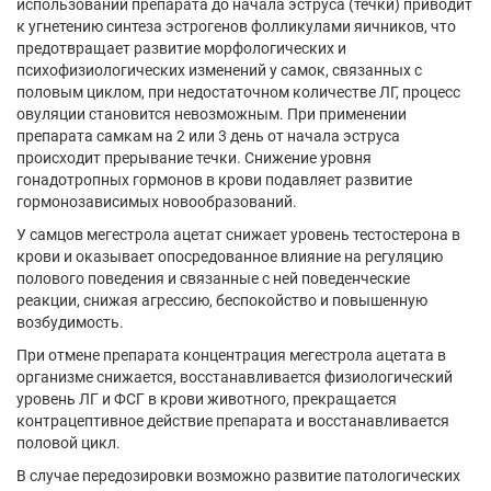
использовании препарата до начала эструса (течки) приводит
к угнетению синтеза эстрогенов фолликулами яичников, что
предотвращает развитие морфологических и
психофизиологических изменений у самок, связанных с
половым циклом, при недостаточном количестве ЛГ, процесс
овуляции становится невозможным. При применении
препарата самкам на 2 или 3 день от начала эструса
происходит прерывание течки. Снижение уровня
гонадотропных гормонов в крови подавляет развитие
гормонозависимых новообразований.
У самцов мегестрола ацетат снижает уровень тестостерона в
крови и оказывает опосредованное влияние на регуляцию
полового поведения и связанные с ней поведенческие
реакции, снижая агрессию, беспокойство и повышенную
возбудимость.
При отмене препарата концентрация мегестрола ацетата в
организме снижается, восстанавливается физиологический
уровень ЛГ и ФСГ в крови животного, прекращается
контрацептивное действие препарата и восстанавливается
половой цикл.
В случае передозировки возможно развитие патологических