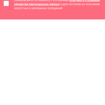
Ознакомлен и соглашаюсь с условиями
Политики в отношении
обработки персональных данных
и даю согласие на получение
новостных и рекламных сообщений