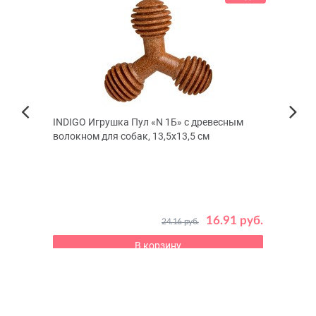
INDIGO Игрушка Пул «N 1Б» с древесным
ПРОС
Next
волокном для собак, 13,5x13,5 см
«Звёз
Previous
 руб.
16.91 руб.
24.16 руб.
В корзину