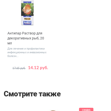
Антипар Раствор для
декоративных рыб, 20
мл
Для лечения и профилактики
инфекционных и инвазионных
болезн...
14.12 руб.
17.65 руб.
Смотрите также
КИДКА
СКИДКА