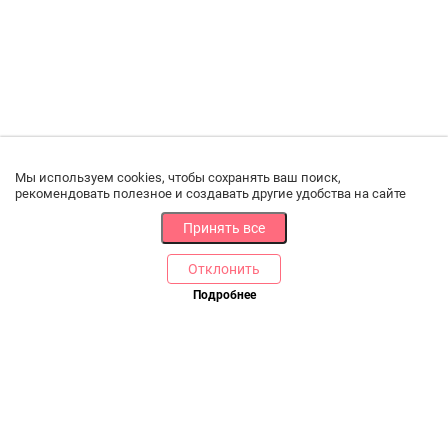
Мы используем cookies, чтобы сохранять ваш поиск,
рекомендовать полезное и создавать другие удобства на сайте
Принять все
Отклонить
РАЗДЕЛЫ
ДРУГОЕ
Подробнее
Позвоните нам
Каталог
Онлайн оплата
Ветаптека
Производители и импортеры
Бренды
Возврат товара
Доставка и оплата
Контакты
Программа лояльности
Статьи