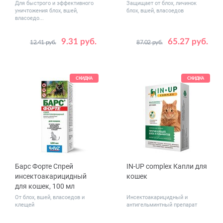
Для быстрого и эффективного
Защищает от блох, личинок
уничтожения блох, вшей,
блох, вшей, власоедов
власоедо...
9.31 руб.
65.27 руб.
12.41 руб.
87.02 руб.
Вес
до 4 (4 пипетки)
животного,
4 - 8 (4 пипетки)
кг
СКИДКА
СКИДКА
Барс Форте Спрей
IN-UP complex Капли для
инсектоакарицидный
кошек
для кошек, 100 мл
От блох, вшей, власоедов и
Инсектоакарицидный и
клещей
антигельминтный препарат