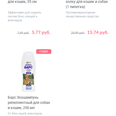
для кошек, 35 см
холку для кошек и собак
(1 пипетка)
Эффективен для защиты
Противопаразитарное
против блох, клещей и
лекарственное средство
власоедов
5.77 руб.
15.74 руб.
7.69 руб.
20.99 руб.
Вес
кошки, собаки - до 2
животного,
кошки - 2.6 - 7
кг
кошки - 7.6 - 
СКИДКА
собаки - 2.6 -
собаки - 5.1 - 
собаки - 10.1 - 
собаки 20.1 - 
Барс Зоошампунь
репеллентный для собак
и кошек, 250 мл
От блох, вшей, власоедов,