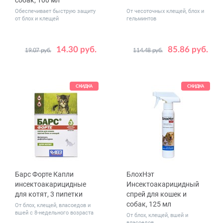
собак, 100 мл
Обеспечивает быструю защиту
От чесоточных клещей, блох и
от блох и клещей
гельминтов
14.30 руб.
85.86 руб.
19.07 руб.
114.48 руб.
Вес
до 4 (3 пипетки)
животного,
более 4 (3 пипетки)
кг
СКИДКА
СКИДКА
Барс Форте Капли
БлохНэт
инсектоакарицидные
Инсектоакарицидный
для котят, 3 пипетки
спрей для кошек и
собак, 125 мл
От блох, клещей, власоедов и
вшей с 8-недельного возраста
От блох, клещей, вшей и
власоедов