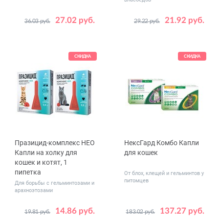
27.02 руб.
21.92 руб.
36.03 руб.
29.22 руб.
СКИДКА
СКИДКА
Празицид-комплекс НЕО
НексГард Комбо Капли
Капли на холку для
для кошек
кошек и котят, 1
пипетка
От блох, клещей и гельминтов у
питомцев
Для борьбы с гельминтозами и
арахноэтозами
14.86 руб.
137.27 руб.
19.81 руб.
183.02 руб.
Вес
Дозировка,
до 4
0.3
0.9