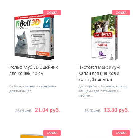
от 7.5 до 10
кг
СКИДКА
СКИДКА
РольфКлуб 3D Ошейник
Чистотел Максимум
для кошек, 40 см
Капли для щенков и
котят, 3 пипетки
От блох, клещей и насекомых
Для борьбы с блохами, вшами,
для питомцев
клещами для питомцев с 3-
месячн...
21.04 руб.
13.80 руб.
28.05 руб.
18.40 руб.
СКИДКА
СКИДКА