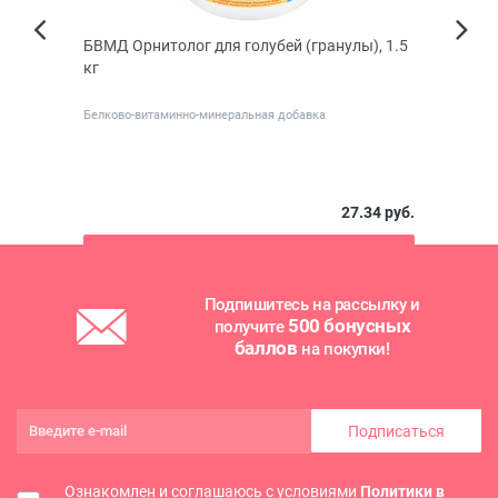
БВМД Орнитолог для голубей (гранулы), 1.5
Сано
Next
кг
Previous
Белково-витаминно-минеральная добавка
Для за
двукры
 руб.
27.34 руб.
В корзину
Подпишитесь на рассылку и
500 бонусных
получите
баллов
на покупки!
Подписаться
Ознакомлен и соглашаюсь с условиями
Политики в