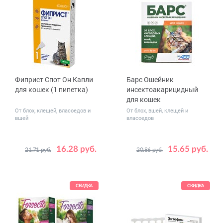
Фиприст Спот Он Капли
Барс Ошейник
для кошек (1 пипетка)
инсектоакарицидный
для кошек
От блох, клещей, власоедов и
От блох, вшей, клещей и
вшей
власоедов
16.28 руб.
15.65 руб.
21.71 руб.
20.86 руб.
Размер,
35
см
СКИДКА
СКИДКА