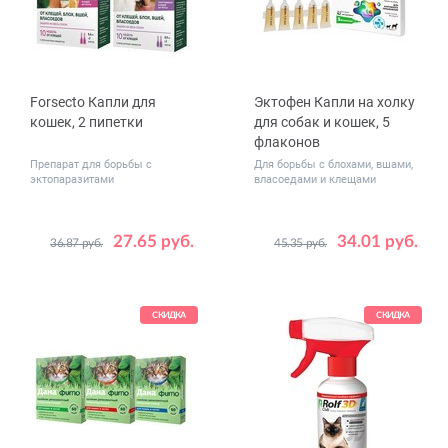
Forsecto Капли для
Эктофен Капли на холку
кошек, 2 пипетки
для собак и кошек, 5
флаконов
Препарат для борьбы с
Для борьбы с блохами, вшами,
эктопаразитами
власоедами и клещами
27.65 руб.
34.01 руб.
36.87 руб.
45.35 руб.
Вес
Дозировка,
2 - 4 (0.6 мл)
0.7
1.3
животного,
мл
4 - 6 (0.9 мл)
кг
СКИДКА
СКИДКА