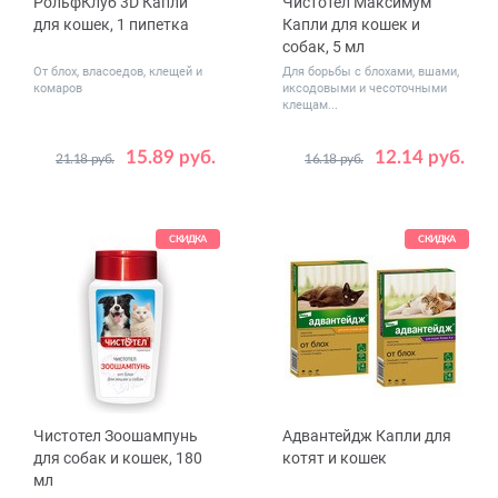
РольфКлуб 3D Капли
Чистотел Максимум
для кошек, 1 пипетка
Капли для кошек и
собак, 5 мл
От блох, власоедов, клещей и
Для борьбы с блохами, вшами,
комаров
иксодовыми и чесоточными
клещам...
15.89 руб.
12.14 руб.
21.18 руб.
16.18 руб.
Вес
до 4
животного,
от 8 до 15
кг
от 4 до 8
СКИДКА
СКИДКА
Чистотел Зоошампунь
Адвантейдж Капли для
для собак и кошек, 180
котят и кошек
мл