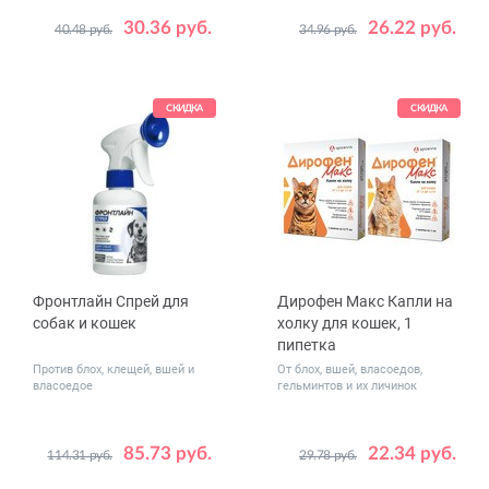
30.36 руб.
26.22 руб.
40.48 руб.
34.96 руб.
Дозировка,
0,5 - 2 пипетки
мг
СКИДКА
СКИДКА
Фронтлайн Спрей для
Дирофен Макс Капли на
собак и кошек
холку для кошек, 1
пипетка
Против блох, клещей, вшей и
От блох, вшей, власоедов,
власоедое
гельминтов и их личинок
85.73 руб.
22.34 руб.
114.31 руб.
29.78 руб.
Объем,
Вес
250
от 2.5 до 7.5
мл
животного,