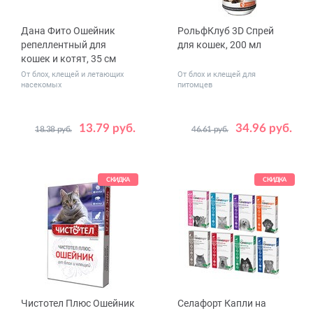
Дана Фито Ошейник
РольфКлуб 3D Спрей
репеллентный для
для кошек, 200 мл
кошек и котят, 35 см
От блох, клещей и летающих
От блох и клещей для
насекомых
питомцев
13.79 руб.
34.96 руб.
18.38 руб.
46.61 руб.
Цвет
Зеленый
Красный
Синий
СКИДКА
СКИДКА
Чистотел Плюс Ошейник
Селафорт Капли на