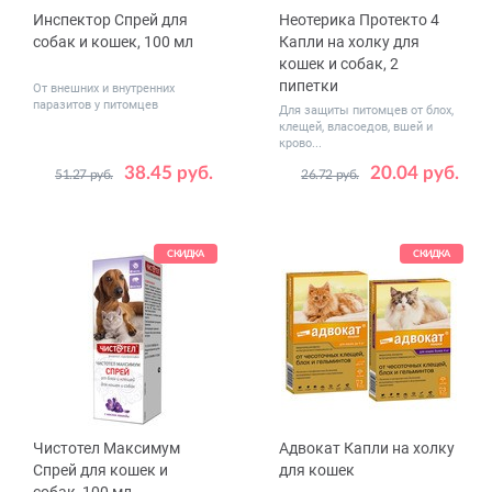
Инспектор Спрей для
Неотерика Протекто 4
собак и кошек, 100 мл
Капли на холку для
кошек и собак, 2
пипетки
От внешних и внутренних
паразитов у питомцев
Для защиты питомцев от блох,
клещей, власоедов, вшей и
крово...
38.45 руб.
20.04 руб.
51.27 руб.
26.72 руб.
Вес
до 4
животного,
от 4 до 10
кг
от 10 до 25
СКИДКА
СКИДКА
от 25 до 40
Чистотел Максимум
Адвокат Капли на холку
Cпрей для кошек и
для кошек