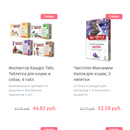
животного,
мл
от 4 до 8
кг
СКИДКА
СКИДКА
Инспектор Квадро Табс
Чистотел Максимум
Таблетки для кошек и
Капли для кошек, 3
собак, 4 табл
пипетки
Комплексный препарат от
От блох и клещей для
внешних и внутренних
питомцев с 3-месячного
паразитов у пит...
возраста
46.82 руб.
12.58 руб.
62.42 руб.
16.77 руб.
Вес
от 0.5 до 2
животного,
от 2 до 8
кг
от 8 до 16
СКИДКА
СКИДКА