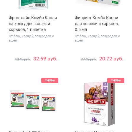
Фронтлайн Комбо Капли
Фиприст Комбо Капли
на холку для кошек и
для кошеки и хорьков,
хорьков, 1 пипетка
0.5 мл
От блох, клещей, власоедов и
От блох, клещей, власоедов и
вшей
вшей
32.59 руб.
20.72 руб.
43.45 руб.
27.62 руб.
СКИДКА
СКИДКА