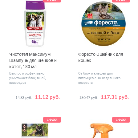
более 16
Чистотел Максимум
Форесто Ошейник для
Шампунь для щенков и
кошек
котят, 180 мл
Быстро и эффективно
От блох и клещей для
уничтожает блох, вшей,
питомцев с 10-недельного
власоедов
возраста
11.12 руб.
117.31 руб.
14.83 руб.
180.47 руб.
СКИДКА
СКИДКА