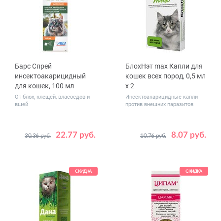
Барс Спрей
БлохНэт max Капли для
инсектоакарицидный
кошек всех пород, 0,5 мл
для кошек, 100 мл
x 2
От блох, клещей, власоедов и
Инсектоакарицидные капли
вшей
против внешних паразитов
22.77 руб.
8.07 руб.
30.36 руб.
10.76 руб.
СКИДКА
СКИДКА