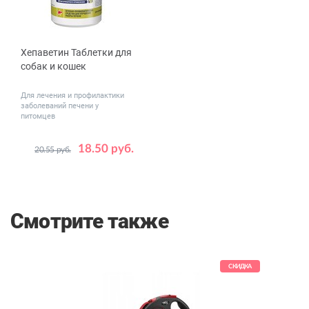
Хепаветин Таблетки для
собак и кошек
Для лечения и профилактики
заболеваний печени у
питомцев
18.50 руб.
20.55 руб.
Количество,
30
табл
Смотрите также
КИДКА
СКИДКА