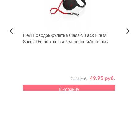
шек,
Flexi Поводок-рулетка Classic Black Fire M
Каша
Next
Special Edition, лента 5 м, черный/красный
щенк
Previous
Натур
 руб.
49.95 руб.
71.36 руб.
В корзину