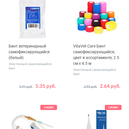
2.8 x 600 мм (розовый)
Бинт ветеринарный
VitaVet Care Бинт
самофиксирующийся
самофиксирующийся,
(белый)
цвет в ассортименте, 2.5
см х 4.5 м
Эластичный самоклеящийся
бинт
Эластичный самоклеящийся
бинт
5.35 руб.
2.64 руб.
5.94 руб.
2.93 руб.
Размер
5 см x 4.5 м
СКИДКА
СКИДКА