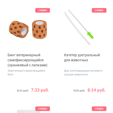
СКИДКА
СКИДКА
Бинт ветеринарный
Катетер уретральный
самофиксирующийся
для животных
(оранжевый с лапками)
Эластичный самоклеящийся
Для катетеризации мочевого
бинт
пузыря животного
7.33 руб.
8.14 руб.
8.14 руб.
9.04 руб.
Размер
Размер
5 см x 4.5 м
1 x 135 мм (белый)
1.3 x 200 мм (желтый)
2.8 x 300 мм (синий)
СКИДКА
СКИДКА