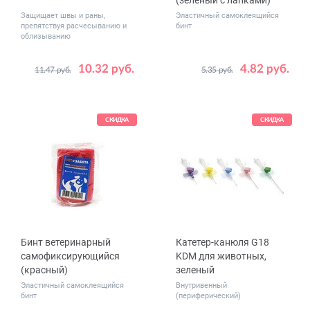
(зеленый с лапками)
Защищает швы и раны,
Эластичный самоклеящийся
препятствуя расчесыванию и
бинт
облизыванию
10.32 руб.
4.82 руб.
11.47 руб.
5.35 руб.
Размер
2.5 см x 4.5 м
5 см x 4.5 м
7.5 см x 4.5 м
СКИДКА
СКИДКА
10 см x 4.5 м
Бинт ветеринарный
Катетер-канюля G18
самофиксирующийся
KDM для животных,
(красный)
зеленый
Эластичный самоклеящийся
Внутривенный
бинт
(периферический)