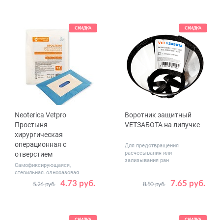
СКИДКА
СКИДКА
Neoterica Vetpro
Воротник защитный
Простыня
VETЗАБОТА на липучке
хирургическая
операционная с
Для предотвращения
расчесывания или
отверстием
зализывания ран
Самофиксирующаяся,
стерильная, одноразовая
4.73 руб.
7.65 руб.
5.26 руб.
8.50 руб.
Размер
Размер
32x44 см с отверстием 5x14 см
N40
N7.5
32x44 см с отверстием 4.5x1.5 см
N24.5
N10
32x44 см с отверстием 9x3.5 см
N12.5
N15
СКИДКА
СКИДКА