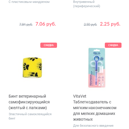
С пластиковым мандреном
Внутривенный
(периферический)
7.06 руб.
2.25 руб.
7.84 руб.
2.50 руб.
СКИДКА
СКИДКА
Бинт ветеринарный
VitaVet
самофиксирующийся
Таблеткодаватель с
(желтый с лапками)
мягким наконечником
для мелких домашних
Эластичный самоклеящийся
бинт
животных
Для безопасного введения