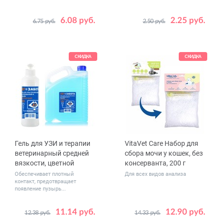
6.08 руб.
2.25 руб.
6.75 руб.
2.50 руб.
Размер
5 см x 4.5 м
7.5 см x 4.5 м
СКИДКА
СКИДКА
Гель для УЗИ и терапии
VitaVet Care Набор для
ветеринарный средней
сбора мочи у кошек, без
вязкости, цветной
консерванта, 200 г
Обеспечивает плотный
Для всех видов анализа
контакт, предотвращает
появление пузырь...
11.14 руб.
12.90 руб.
12.38 руб.
14.33 руб.
Вес, кг
0.25
5