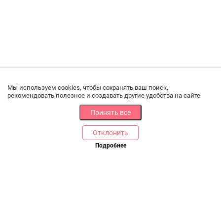
Мы используем cookies, чтобы сохранять ваш поиск,
рекомендовать полезное и создавать другие удобства на сайте
Принять все
Отклонить
РАЗДЕЛЫ
ДРУГОЕ
Подробнее
Позвоните нам
Каталог
Онлайн оплата
Ветаптека
Производители и импортеры
Бренды
Возврат товара
Доставка и оплата
Контакты
Программа лояльности
Статьи