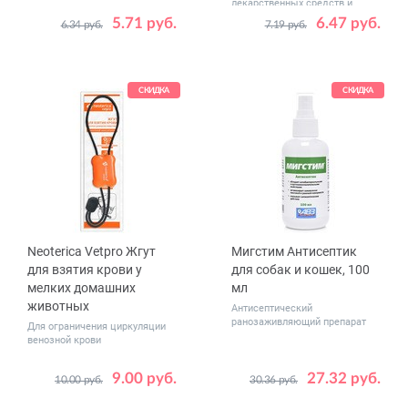
лекарственных средств и
кормления
5.71 руб.
6.47 руб.
6.34 руб.
7.19 руб.
Размер,
5 см x 4.5 м
см
СКИДКА
СКИДКА
Neoterica Vetpro Жгут
Мигстим Антисептик
для взятия крови у
для собак и кошек, 100
мелких домашних
мл
животных
Антисептический
ранозаживляющий препарат
Для ограничения циркуляции
венозной крови
9.00 руб.
27.32 руб.
10.00 руб.
30.36 руб.