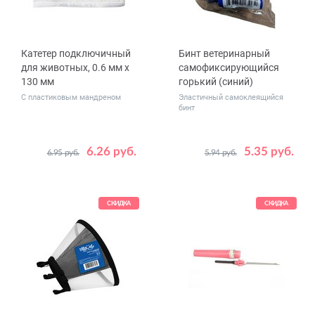
Катетер подключичный
Бинт ветеринарный
для животных, 0.6 мм x
самофиксирующийся
130 мм
горький (синий)
С пластиковым мандреном
Эластичный самоклеящийся
бинт
6.26 руб.
5.35 руб.
6.95 руб.
5.94 руб.
Размер
5 см x 4.5 м
СКИДКА
СКИДКА