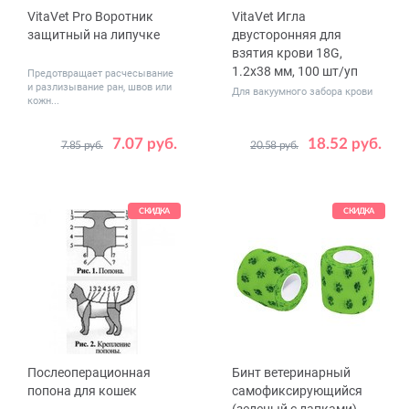
VitaVet Pro Воротник
VitaVet Игла
защитный на липучке
двусторонняя для
взятия крови 18G,
1.2x38 мм, 100 шт/уп
Предотвращает расчесывание
и разлизывание ран, швов или
Для вакуумного забора крови
кожн...
7.07 руб.
18.52 руб.
7.85 руб.
20.58 руб.
Размер
№ 2
СКИДКА
СКИДКА
Послеоперационная
Бинт ветеринарный
попона для кошек
самофиксирующийся