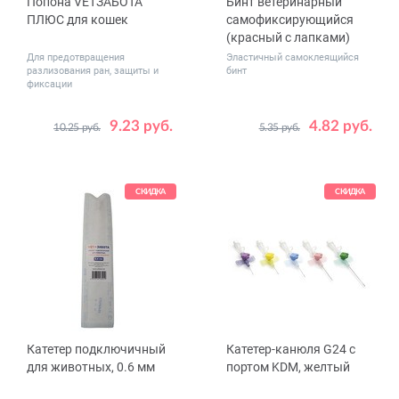
Попона VETЗАБОТА
Бинт ветеринарный
ПЛЮС для кошек
самофиксирующийся
(красный с лапками)
Для предотвращения
Эластичный самоклеящийся
разлизования ран, защиты и
бинт
фиксации
9.23 руб.
4.82 руб.
10.25 руб.
5.35 руб.
Размер
Размер
малая
средняя
2.5 см x 4.5 м
большая
5 см x 4.5 м
7.5 см x 4.5 м
СКИДКА
СКИДКА
10 см x 4.5 м
Катетер подключичный
Катетер-канюля G24 с
для животных, 0.6 мм
портом KDM, желтый