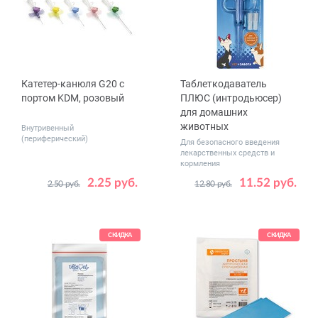
Катетер-канюля G20 с
Таблеткодаватель
портом KDM, розовый
ПЛЮС (интродьюсер)
для домашних
животных
Внутривенный
(периферический)
Для безопасного введения
лекарственных средств и
кормления
2.25 руб.
11.52 руб.
2.50 руб.
12.80 руб.
СКИДКА
СКИДКА