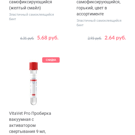
самофиксирующийся
самофиксирующийся,
(желтый смайл)
горький, цвет в
ассортименте
Эластичный самоклеящийся
бинт
Эластичный самоклеящийся
бинт
5.68 руб.
2.64 руб.
6.31 руб.
2.93 руб.
Размер
Размер
5 см x 4.5 м
2.5 см x 4.5 м
5 см x 4.5 м
СКИДКА
VitaVet Pro Пробирка
вакуумная с
активатором
свертывания 9 мл,