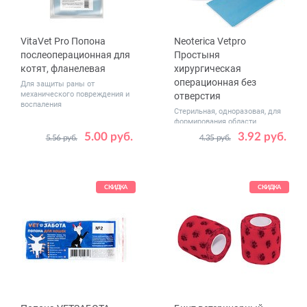
VitaVet Pro Попона
Neoterica Vetpro
послеоперационная для
Простыня
котят, фланелевая
хирургическая
операционная без
Для защиты раны от
механического повреждения и
отверстия
воспаления
Стерильная, одноразовая, для
формирования области
операционн...
5.00 руб.
3.92 руб.
5.56 руб.
4.35 руб.
Размер,
30 x 45
45 x 60
см
60 x 90
СКИДКА
СКИДКА