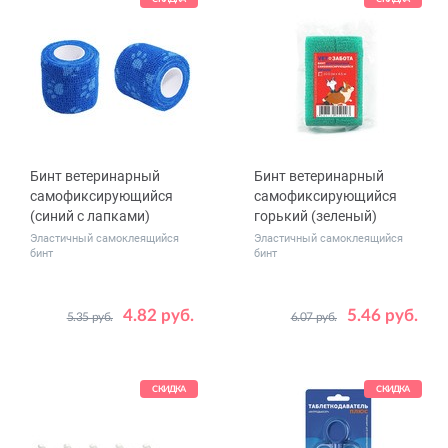
N20
N30
N35
Бинт ветеринарный
Бинт ветеринарный
самофиксирующийся
самофиксирующийся
(синий с лапками)
горький (зеленый)
Эластичный самоклеящийся
Эластичный самоклеящийся
бинт
бинт
4.82 руб.
5.46 руб.
5.35 руб.
6.07 руб.
Размер
Размер
2.5 см x 4.5 м
5 см x 4.5 м
5 см x 4.5 м
7.5 см x 4.5 м
7.5 см x 4.5 м
10 см x 4.5 м
СКИДКА
СКИДКА
10 см x 4.5 м