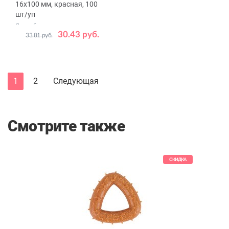
16х100 мм, красная, 100
шт/уп
Для забора крови при
проведении лабораторных
30.43 руб.
33.81 руб.
исследований
1
2
Следующая
Смотрите также
СКИДКА