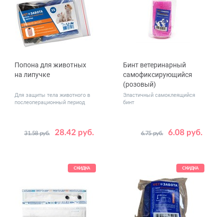
Попона для животных
Бинт ветеринарный
на липучке
самофиксирующийся
(розовый)
Для защиты тела животного в
Эластичный самоклеящийся
послеоперационный период
бинт
28.42 руб.
6.08 руб.
31.58 руб.
6.75 руб.
Размер
Размер
XS (до 2 кг)
2.5 см x 4.5 м
S (от 2 до 4 кг)
5 см x 4.5 м
M (от 4 до 6 кг)
10 см x 4.5 м
СКИДКА
СКИДКА
L (от 6 до 8 кг)