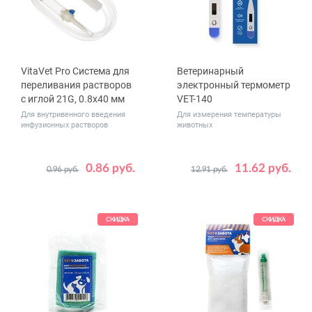
VitaVet Pro Cистема для
Ветеринарный
переливания растворов
электронный термометр
с иглой 21G, 0.8x40 мм
VET-140
Для внутривенного введения
Для измерения температуры
инфузионных растворов
животных
0.86 руб.
11.62 руб.
0.96 руб.
12.91 руб.
СКИДКА
СКИДКА